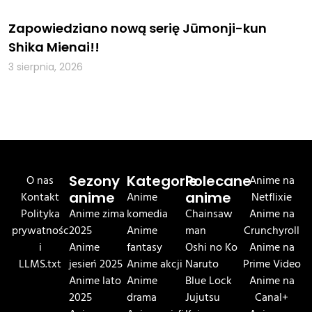
Zapowiedziano nową serię Jūmonji-kun
Shika Mienai!!
3 sierpnia, 2026
O nas
Sezony
Kategorie
Polecane
Anime na
Kontakt
anime
Anime
anime
Netflixie
Polityka
Anime zima
komedia
Chainsaw
Anime na
prywatnośc
2025
Anime
man
Crunchyroll
i
Anime
fantasy
Oshi no Ko
Anime na
LLMS.txt
jesień 2025
Anime akcji
Naruto
Prime Video
Anime lato
Anime
Blue Lock
Anime na
2025
drama
Jujutsu
Canal+