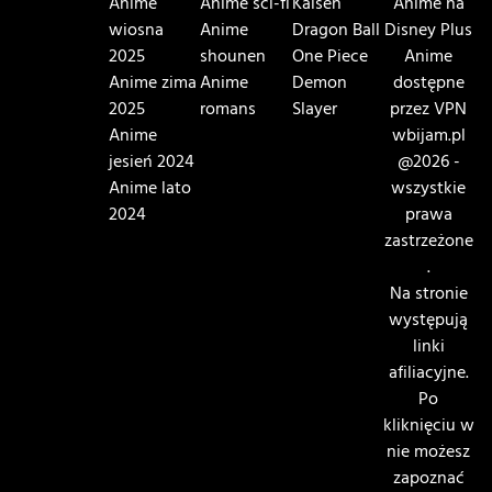
Anime
Anime sci-fi
Kaisen
Anime na
wiosna
Anime
Dragon Ball
Disney Plus
2025
shounen
One Piece
Anime
Anime zima
Anime
Demon
dostępne
2025
romans
Slayer
przez VPN
Anime
wbijam.pl
jesień 2024
@2026 -
Anime lato
wszystkie
2024
prawa
zastrzeżone
.
Na stronie
występują
linki
afiliacyjne.
Po
kliknięciu w
nie możesz
zapoznać