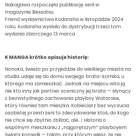
Nakagawa rozpoczęła publikację serii w
magazynie Bessatsu
Friend wydawnictwa Kodansha w listopadzie 2024
roku. Kodansha wysłało do dystrybucji trzeci tom
wydania zbiorczego 13 marca.
K MANGA krótko opisuje historię:
Nonoka, świeżo po przyjeździe do wielkiego miasta na
studia, udaje się do domu swojego brata-komika, u
którego ma zamieszkać. Jednak na miejscu wita ją
nie kto inny jak partner sceniczny jej brata — słynący
z bezwstydnego zachowania playboy Watarase,
który również tam mieszka. Kobieciarz bez wyczucia
osobistej przestrzeni to zdecydowanie ktoś, do kogo
nie chce się zbytnio zbliżać, ale…! Historia o
wspólnym mieszkaniu z „najgorętszym” playboyem
świata komedii — takim, przy którym wiesz, że nie