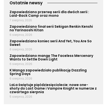
Ostatnie newsy
Zapowiedziano przerwę serii dla dwóch serii :
Laid-Back Camp oraz mono
7 sierpnia, 2026
Zapowiedziano finał serii Sekigan Renkin Kenshi
no Yarinaoshi Kitan
6 sierpnia, 2026
Zapowiedziano koniec serii And Yet, You Are So
Sweet
6 sierpnia, 2026
Zapowiedziano mangę The Faceless Mercenary
Wants to Settle Down Light
6 sierpnia, 2026
K Manga zapowiedziało publikację Dazzling
Spring Days
6 sierpnia, 2026
LaLa świętuje pięćdziesięciolecie: nowe one-
shoty do Last Game i Vampire Knight w numerze z
czwartego sierpnia
5 sierpnia, 2026