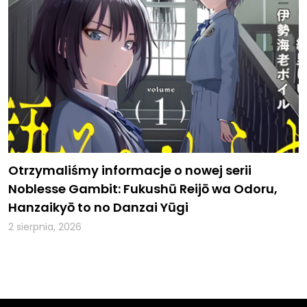
Otrzymaliśmy informacje o nowej serii
Noblesse Gambit: Fukushū Reijō wa Odoru,
Hanzaikyō to no Danzai Yūgi
2 sierpnia, 2026