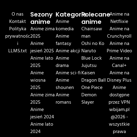
O nas
Sezony
Kategorie
Polecane
Anime na
Kontakt
anime
Anime
anime
Netflixie
Polityka
Anime zima
komedia
Chainsaw
Anime na
prywatnośc
2025
Anime
man
Crunchyroll
i
Anime
fantasy
Oshi no Ko
Anime na
LLMS.txt
jesień 2025
Anime akcji
Naruto
Prime Video
Anime lato
Anime
Blue Lock
Anime na
2025
drama
Jujutsu
Canal+
Anime
Anime sci-fi
Kaisen
Anime na
wiosna
Anime
Dragon Ball
Disney Plus
2025
shounen
One Piece
Anime
Anime zima
Anime
Demon
dostępne
2025
romans
Slayer
przez VPN
Anime
wbijam.pl
jesień 2024
@2026 -
Anime lato
wszystkie
2024
prawa