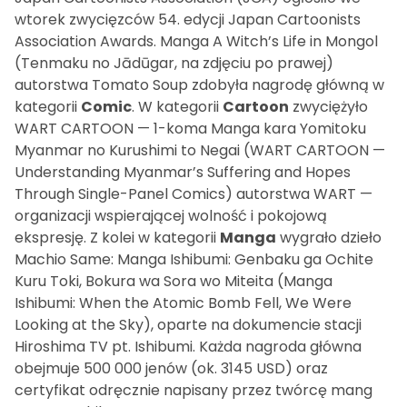
wtorek zwycięzców 54. edycji Japan Cartoonists
Association Awards. Manga A Witch’s Life in Mongol
(Tenmaku no Jādūgar, na zdjęciu po prawej)
autorstwa Tomato Soup zdobyła nagrodę główną w
kategorii
Comic
. W kategorii
Cartoon
zwyciężyło
WART CARTOON — 1-koma Manga kara Yomitoku
Myanmar no Kurushimi to Negai (WART CARTOON —
Understanding Myanmar’s Suffering and Hopes
Through Single-Panel Comics) autorstwa WART —
organizacji wspierającej wolność i pokojową
ekspresję. Z kolei w kategorii
Manga
wygrało dzieło
Machio Same: Manga Ishibumi: Genbaku ga Ochite
Kuru Toki, Bokura wa Sora wo Miteita (Manga
Ishibumi: When the Atomic Bomb Fell, We Were
Looking at the Sky), oparte na dokumencie stacji
Hiroshima TV pt. Ishibumi. Każda nagroda główna
obejmuje 500 000 jenów (ok. 3145 USD) oraz
certyfikat odręcznie napisany przez twórcę mang