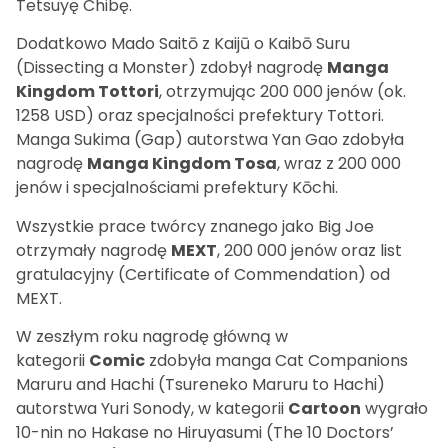
Tetsuyę Chibę.
Dodatkowo Mado Saitō z Kaijū o Kaibō Suru
(Dissecting a Monster) zdobył nagrodę
Manga
Kingdom Tottori
, otrzymując 200 000 jenów (ok.
1258 USD) oraz specjalności prefektury Tottori.
Manga Sukima (Gap) autorstwa Yan Gao zdobyła
nagrodę
Manga Kingdom Tosa
, wraz z 200 000
jenów i specjalnościami prefektury Kōchi.
Wszystkie prace twórcy znanego jako Big Joe
otrzymały nagrodę
MEXT
, 200 000 jenów oraz list
gratulacyjny (Certificate of Commendation) od
MEXT.
W zeszłym roku nagrodę główną w
kategorii
Comic
zdobyła manga Cat Companions
Maruru and Hachi (Tsureneko Maruru to Hachi)
autorstwa Yuri Sonody, w kategorii
Cartoon
wygrało
10-nin no Hakase no Hiruyasumi (The 10 Doctors’