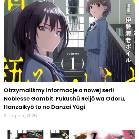
Otrzymaliśmy informacje o nowej serii
Noblesse Gambit: Fukushū Reijō wa Odoru,
Hanzaikyō to no Danzai Yūgi
2 sierpnia, 2026