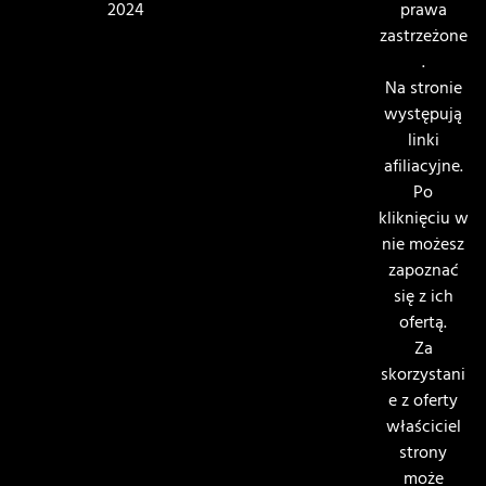
2024
prawa
zastrzeżone
.
Na stronie
występują
linki
afiliacyjne.
Po
kliknięciu w
nie możesz
zapoznać
się z ich
ofertą.
Za
skorzystani
e z oferty
właściciel
strony
może