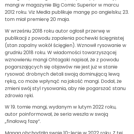
mangi w magazynie Big Comic Superior w marcu
2012 roku. Viz Media publikuje mangę po angielsku; 23.
tom miał premierę 20 maja.
W wrześniu 2018 roku autor ogłosił przerwę w
publikacji z powodu zapalenia pochewki ścięgnistej
(stan zapalny wokół ścięgien). Wznowił rysowanie w
grudniu 2018 roku. W wiadomości towarzyszącej
wznowieniu mangi Ohtagaki napisał, że z powodu
pogarszających się objawów nie jest już w stanie
rysować drobnych detali swoją dominującą lewą
ręką, co może wpłynąć na jakość mangi. Dodał, że
zmieni swój styl rysowania, aby nie pogarszać stanu
zdrowia ręki.
W 19. tomie mangi, wydanym w lutym 2022 roku,
autor poinformował, że seria weszła w swoją
„finałową fazę”.
Manga obchodziła swoje 10-lecie w 2022 roku. Z tej