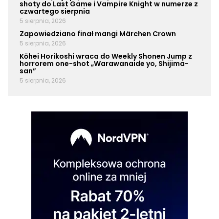
shoty do Last Game i Vampire Knight w numerze z
czwartego sierpnia
5 sierpnia, 2026
Zapowiedziano finał mangi Märchen Crown
5 sierpnia, 2026
Kōhei Horikoshi wraca do Weekly Shonen Jump z
horrorem one-shot „Warawanaide yo, Shijima-
san”
5 sierpnia, 2026