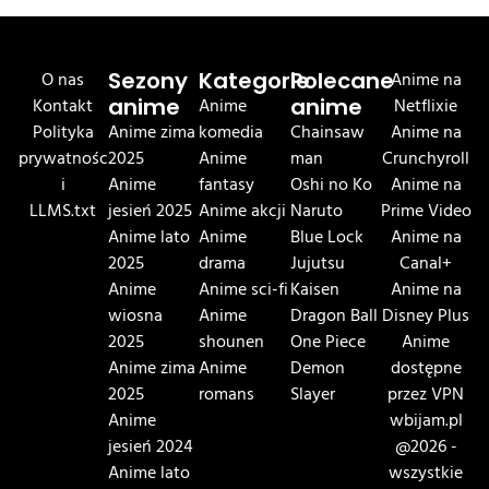
O nas
Sezony
Kategorie
Polecane
Anime na
Kontakt
anime
Anime
anime
Netflixie
Polityka
Anime zima
komedia
Chainsaw
Anime na
prywatnośc
2025
Anime
man
Crunchyroll
i
Anime
fantasy
Oshi no Ko
Anime na
LLMS.txt
jesień 2025
Anime akcji
Naruto
Prime Video
Anime lato
Anime
Blue Lock
Anime na
2025
drama
Jujutsu
Canal+
Anime
Anime sci-fi
Kaisen
Anime na
wiosna
Anime
Dragon Ball
Disney Plus
2025
shounen
One Piece
Anime
Anime zima
Anime
Demon
dostępne
2025
romans
Slayer
przez VPN
Anime
wbijam.pl
jesień 2024
@2026 -
Anime lato
wszystkie