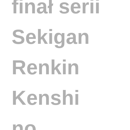
finał serii
Sekigan
Renkin
Kenshi
no