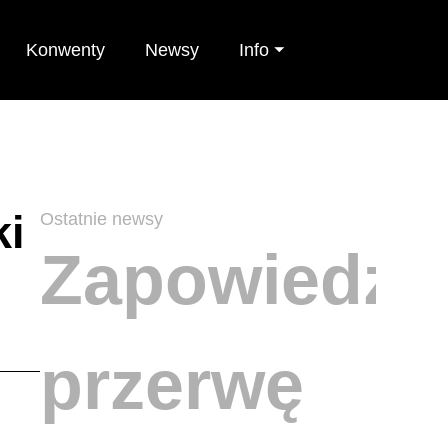
Konwenty
Newsy
Info ⏷
ki
Ostatnie newsy
Zapowiedzi
przerwę