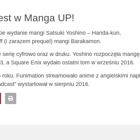
jest w Manga UP!
kie wydanie mangi Satsuki Yoshino – Handa-kun,
off (i zarazem prequel) mangi Barakamon.
je serię cyfrowo oraz w druku. Yoshino rozpoczęła mangę
, a Square Enix wydało ostatni tom w wrześniu 2016.
6 roku. Funimation streamowało anime z angielskimi nap
oadcast” wystartował w sierpniu 2016.