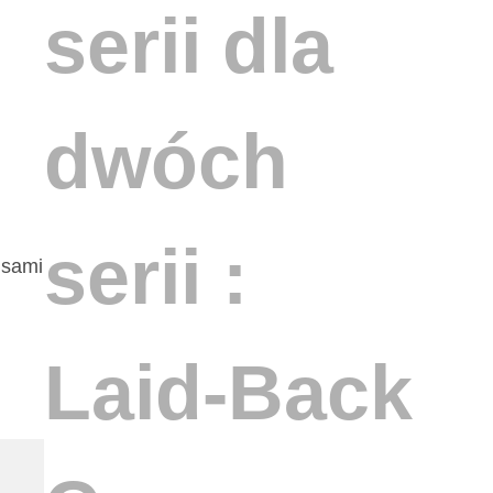
serii dla
dwóch
serii :
isami
Laid-Back