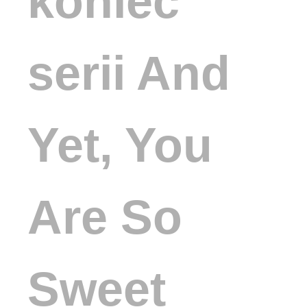
koniec
serii And
Yet, You
Are So
Sweet