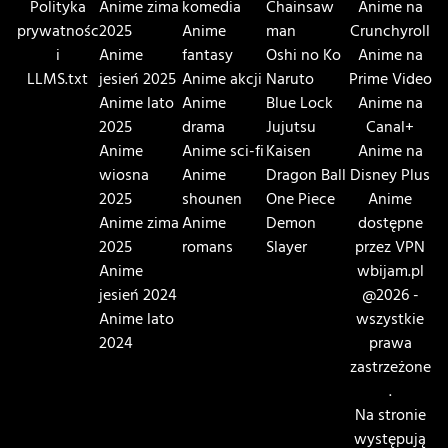
Polityka
Anime zima
komedia
Chainsaw
Anime na
prywatnośc
2025
Anime
man
Crunchyroll
i
Anime
fantasy
Oshi no Ko
Anime na
LLMS.txt
jesień 2025
Anime akcji
Naruto
Prime Video
Anime lato
Anime
Blue Lock
Anime na
2025
drama
Jujutsu
Canal+
Anime
Anime sci-fi
Kaisen
Anime na
wiosna
Anime
Dragon Ball
Disney Plus
2025
shounen
One Piece
Anime
Anime zima
Anime
Demon
dostępne
2025
romans
Slayer
przez VPN
Anime
wbijam.pl
jesień 2024
@2026 -
Anime lato
wszystkie
2024
prawa
zastrzeżone
.
Na stronie
występują