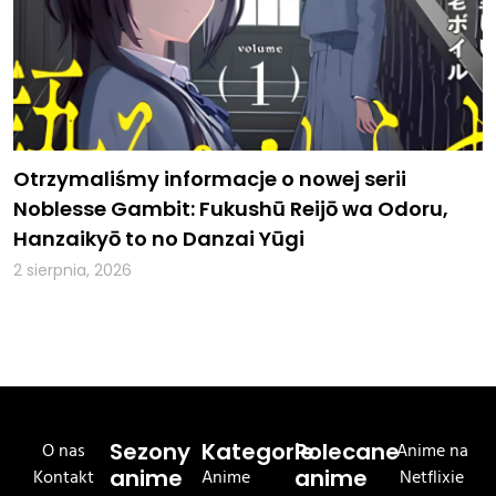
Otrzymaliśmy informacje o nowej serii
Noblesse Gambit: Fukushū Reijō wa Odoru,
Hanzaikyō to no Danzai Yūgi
2 sierpnia, 2026
O nas
Sezony
Kategorie
Polecane
Anime na
Kontakt
anime
Anime
anime
Netflixie