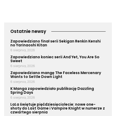
Ostatnie newsy
Zapowiedziano finał serii Sekigan Renkin Kenshi
no Yarinaoshi Kitan
6 sierpnia, 2026
Zapowiedziano koniec serii And Yet, You Are So
Sweet
6 sierpnia, 2026
Zapowiedziano mangę The Faceless Mercenary
Wants to Settle Down Light
6 sierpnia, 2026
K Manga zapowiedziało publikację Dazzling
Spring Days
6 sierpnia, 2026
LaLa świętuje pięćdziesięciolecie: nowe one-
shoty do Last Game i Vampire Knight w numerze z
czwartego sierpnia