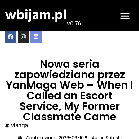
v0.76
Nowa seria
zapowiedziana przez
YanMaga Web – When I
Called an Escort
Service, My Former
Classmate Came
Manga
Opublikowane:
2026-06-10
Autor:
Satoshi