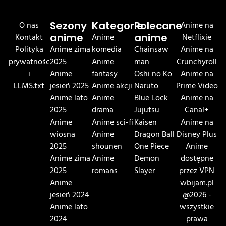
O nas
Sezony
Kategorie
Polecane
Anime na
Kontakt
anime
Anime
anime
Netflixie
Polityka
Anime zima
komedia
Chainsaw
Anime na
prywatnośc
2025
Anime
man
Crunchyroll
i
Anime
fantasy
Oshi no Ko
Anime na
LLMS.txt
jesień 2025
Anime akcji
Naruto
Prime Video
Anime lato
Anime
Blue Lock
Anime na
2025
drama
Jujutsu
Canal+
Anime
Anime sci-fi
Kaisen
Anime na
wiosna
Anime
Dragon Ball
Disney Plus
2025
shounen
One Piece
Anime
Anime zima
Anime
Demon
dostępne
2025
romans
Slayer
przez VPN
Anime
wbijam.pl
jesień 2024
@2026 -
Anime lato
wszystkie
2024
prawa