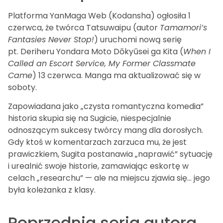
Platforma YanMaga Web (Kodansha) ogłosiła 1
czerwca, że twórca Tatsuwaipu (autor
Tamamori’s
Fantasies Never Stop!
) uruchomi nową serię
pt. Deriheru Yondara Moto Dōkyūsei ga Kita (
When I
Called an Escort Service, My Former Classmate
Came
) 13 czerwca. Manga ma aktualizować się w
soboty.
Zapowiadana jako „czysta romantyczna komedia”
historia skupia się na Sugicie, niespecjalnie
odnoszącym sukcesy twórcy mang dla dorosłych.
Gdy ktoś w komentarzach zarzuca mu, że jest
prawiczkiem, Sugita postanawia „naprawić” sytuację
i urealnić swoje historie, zamawiając eskortę w
celach „researchu” — ale na miejscu zjawia się… jego
była koleżanka z klasy.
Poprzednia seria autora