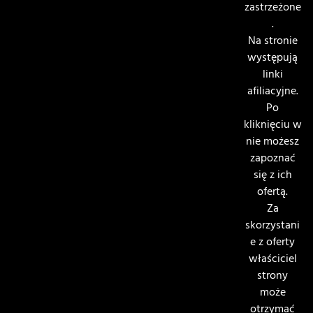
zastrzeżone
.
Na stronie
występują
linki
afiliacyjne.
Po
kliknięciu w
nie możesz
zapoznać
się z ich
ofertą.
Za
skorzystani
e z oferty
właściciel
strony
może
otrzymać