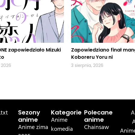
NE zapowiedziało Mizuki
Zapowiedziano finał man
to
Koboreru Yoru ni
, 2026
3 sierpnia, 2026
txt
A
Sezony
Kategorie
Polecane
Anime
anime
anime
A
Anime zima
Chainsaw
komedia
Anime