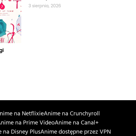
3 sierpnia, 2026
gi
nime na Netflixie
Anime na Crunchyroll
nime na Prime Video
Anime na Canal+
 na Disney Plus
Anime dostępne przez VPN