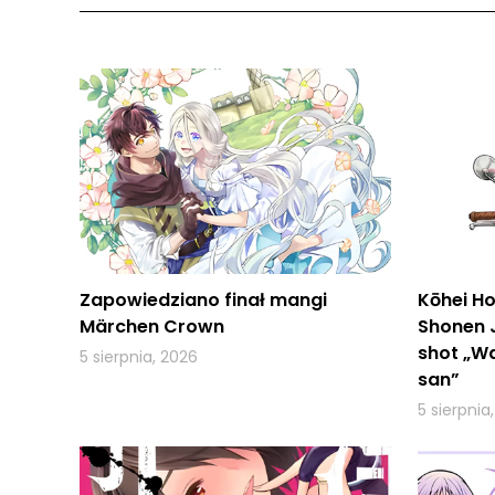
Zapowiedziano finał mangi
Kōhei Ho
Märchen Crown
Shonen 
shot „W
5 sierpnia, 2026
san”
5 sierpnia