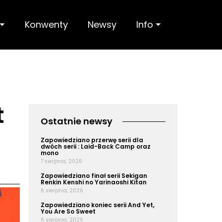
 ⏷
Konwenty
Newsy
Info ⏷
t
Ostatnie newsy
Zapowiedziano przerwę serii dla
dwóch serii : Laid-Back Camp oraz
mono
7 sierpnia, 2026
Zapowiedziano finał serii Sekigan
Renkin Kenshi no Yarinaoshi Kitan
6 sierpnia, 2026
Zapowiedziano koniec serii And Yet,
You Are So Sweet
6 sierpnia, 2026