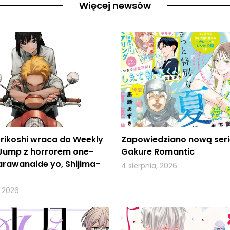
Więcej newsów
rikoshi wraca do Weekly
Zapowiedziano nową ser
Jump z horrorem one-
Gakure Romantic
arawanaide yo, Shijima-
4 sierpnia, 2026
, 2026