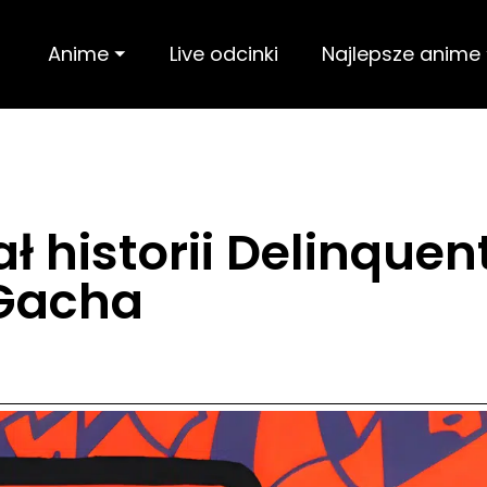
Anime ⏷
Live odcinki
Najlepsze anime
ł historii Delinquen
Gacha