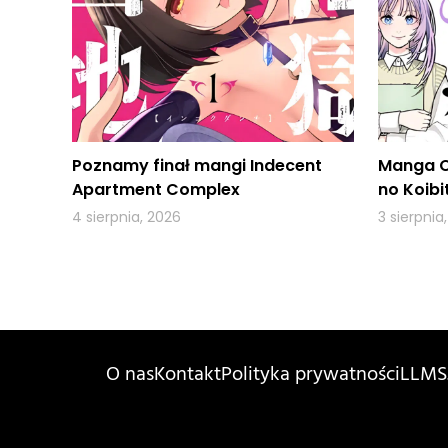
Poznamy finał mangi Indecent
Manga O
Apartment Complex
no Koibi
4 sierpnia, 2026
3 sierpnia
O nas
Kontakt
Polityka prywatności
LLMS.