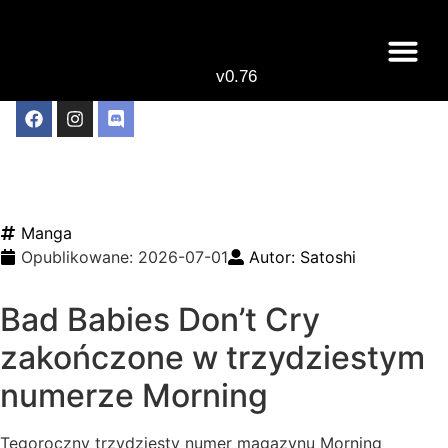
v0.76
Live odcinki
Najlepsze anime 
Poznamy finał historii Bad
Babies Don’t Cry
Manga
Opublikowane:
2026-07-01
Autor:
Satoshi
Bad Babies Don’t Cry
zakończone w trzydziestym
numerze Morning
Tegoroczny trzydziesty numer magazynu Morning