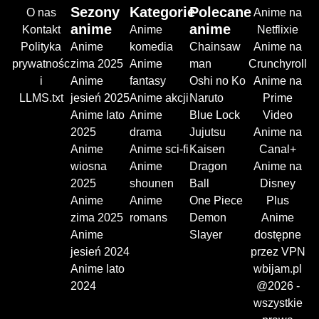
Sezony
Kategorie
Polecane
O nas
Anime na
anime
anime
Kontakt
Anime
Netflixie
Polityka
Anime
komedia
Chainsaw
Anime na
prywatnośc
zima 2025
Anime
man
Crunchyroll
i
Anime
fantasy
Oshi no Ko
Anime na
LLMS.txt
jesień 2025
Anime akcji
Naruto
Prime
Anime lato
Anime
Blue Lock
Video
2025
drama
Jujutsu
Anime na
Anime
Anime sci-fi
Kaisen
Canal+
wiosna
Anime
Dragon
Anime na
2025
shounen
Ball
Disney
Anime
Anime
One Piece
Plus
zima 2025
romans
Demon
Anime
Anime
Slayer
dostępne
jesień 2024
przez VPN
Anime lato
wbijam.pl
2024
@2026 -
wszystkie