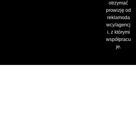
otrzymać
prowizję od
reklamoda
wcy/agencj
i, z którymi
współpracu
je.