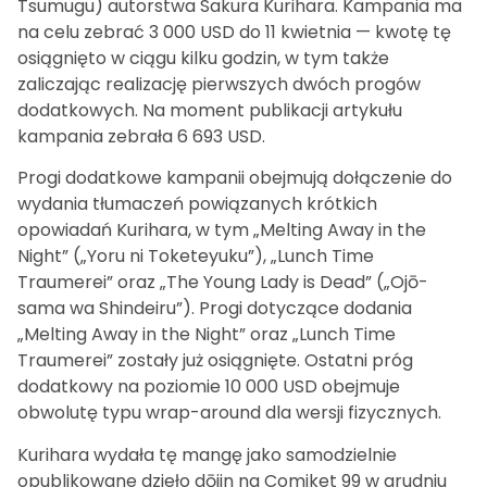
Tsumugu) autorstwa Sakura Kurihara. Kampania ma
na celu zebrać 3 000 USD do 11 kwietnia — kwotę tę
osiągnięto w ciągu kilku godzin, w tym także
zaliczając realizację pierwszych dwóch progów
dodatkowych. Na moment publikacji artykułu
kampania zebrała 6 693 USD.
Progi dodatkowe kampanii obejmują dołączenie do
wydania tłumaczeń powiązanych krótkich
opowiadań Kurihara, w tym „Melting Away in the
Night” („Yoru ni Toketeyuku”), „Lunch Time
Traumerei” oraz „The Young Lady is Dead” („Ojō-
sama wa Shindeiru”). Progi dotyczące dodania
„Melting Away in the Night” oraz „Lunch Time
Traumerei” zostały już osiągnięte. Ostatni próg
dodatkowy na poziomie 10 000 USD obejmuje
obwolutę typu wrap-around dla wersji fizycznych.
Kurihara wydała tę mangę jako samodzielnie
opublikowane dzieło dōjin na Comiket 99 w grudniu