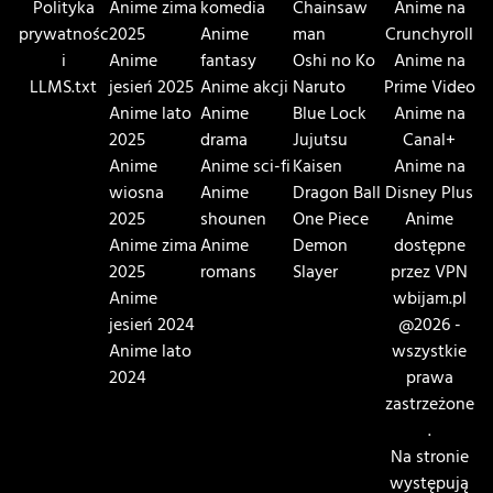
Polityka
Anime zima
komedia
Chainsaw
Anime na
prywatnośc
2025
Anime
man
Crunchyroll
i
Anime
fantasy
Oshi no Ko
Anime na
LLMS.txt
jesień 2025
Anime akcji
Naruto
Prime Video
Anime lato
Anime
Blue Lock
Anime na
2025
drama
Jujutsu
Canal+
Anime
Anime sci-fi
Kaisen
Anime na
wiosna
Anime
Dragon Ball
Disney Plus
2025
shounen
One Piece
Anime
Anime zima
Anime
Demon
dostępne
2025
romans
Slayer
przez VPN
Anime
wbijam.pl
jesień 2024
@2026 -
Anime lato
wszystkie
2024
prawa
zastrzeżone
.
Na stronie
występują