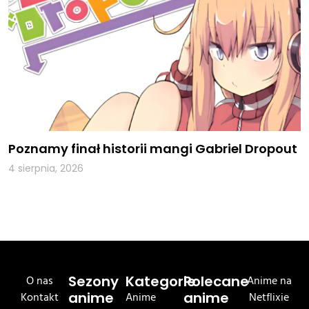
Poznamy finał historii mangi Gabriel Dropout
4 sierpnia, 2026
O nas
Sezony
Kategorie
Polecane
Anime na
Kontakt
anime
Anime
anime
Netflixie