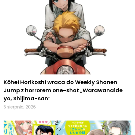
Kōhei Horikoshi wraca do Weekly Shonen
Jump z horrorem one-shot „Warawanaide
yo, Shijima-san”
5 sierpnia, 2026