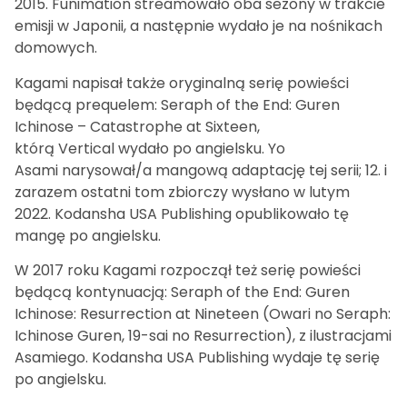
2015. Funimation streamowało oba sezony w trakcie
emisji w Japonii, a następnie wydało je na nośnikach
domowych.
Kagami napisał także oryginalną serię powieści
będącą prequelem: Seraph of the End: Guren
Ichinose – Catastrophe at Sixteen,
którą Vertical wydało po angielsku. Yo
Asami narysował/a mangową adaptację tej serii; 12. i
zarazem ostatni tom zbiorczy wysłano w lutym
2022. Kodansha USA Publishing opublikowało tę
mangę po angielsku.
W 2017 roku Kagami rozpoczął też serię powieści
będącą kontynuacją: Seraph of the End: Guren
Ichinose: Resurrection at Nineteen (Owari no Seraph:
Ichinose Guren, 19-sai no Resurrection), z ilustracjami
Asamiego. Kodansha USA Publishing wydaje tę serię
po angielsku.