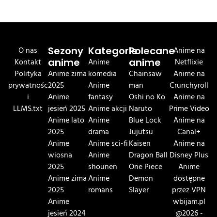
O nas
Sezony
Kategorie
Polecane
Anime na
Kontakt
anime
Anime
anime
Netflixie
Polityka
Anime zima
komedia
Chainsaw
Anime na
prywatnośc
2025
Anime
man
Crunchyroll
i
Anime
fantasy
Oshi no Ko
Anime na
LLMS.txt
jesień 2025
Anime akcji
Naruto
Prime Video
Anime lato
Anime
Blue Lock
Anime na
2025
drama
Jujutsu
Canal+
Anime
Anime sci-fi
Kaisen
Anime na
wiosna
Anime
Dragon Ball
Disney Plus
2025
shounen
One Piece
Anime
Anime zima
Anime
Demon
dostępne
2025
romans
Slayer
przez VPN
Anime
wbijam.pl
jesień 2024
@2026 -