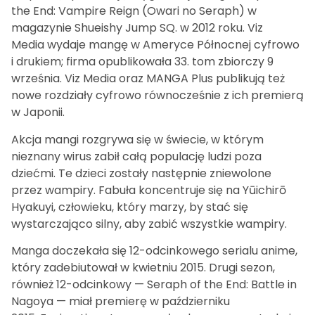
the End: Vampire Reign (Owari no Seraph) w
magazynie Shueishy Jump SQ. w 2012 roku. Viz
Media wydaje mangę w Ameryce Północnej cyfrowo
i drukiem; firma opublikowała 33. tom zbiorczy 9
września. Viz Media oraz MANGA Plus publikują też
nowe rozdziały cyfrowo równocześnie z ich premierą
w Japonii.
Akcja mangi rozgrywa się w świecie, w którym
nieznany wirus zabił całą populację ludzi poza
dziećmi. Te dzieci zostały następnie zniewolone
przez wampiry. Fabuła koncentruje się na Yūichirō
Hyakuyi, człowieku, który marzy, by stać się
wystarczająco silny, aby zabić wszystkie wampiry.
Manga doczekała się 12-odcinkowego serialu anime,
który zadebiutował w kwietniu 2015. Drugi sezon,
również 12-odcinkowy — Seraph of the End: Battle in
Nagoya — miał premierę w październiku