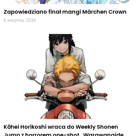
Zapowiedziano finał mangi Märchen Crown
5 sierpnia, 2026
Kōhei Horikoshi wraca do Weekly Shonen
Jump z horrorem one-shot „Warawanaide