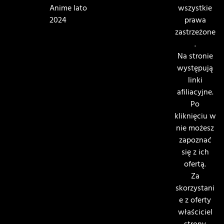
Anime lato
wszystkie
2024
prawa
zastrzeżone
.
Na stronie
występują
linki
afiliacyjne.
Po
kliknięciu w
nie możesz
zapoznać
się z ich
ofertą.
Za
skorzystani
e z oferty
właściciel