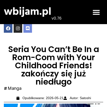
v0.76
Live odcink
Najlepsze anime
Seria You Can’t Be In a
Rom-Com with Your
Childhood Friends!
zakończy się już
niedługo
Manga
Opublikowane:
2026-05-21
Autor:
Satoshi