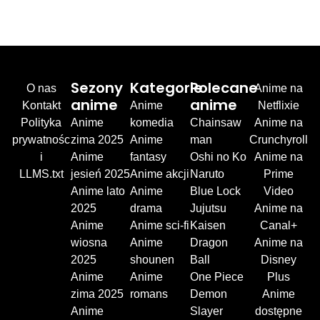
Sezony
Kategorie
Polecane
O nas
Anime na
anime
anime
Kontakt
Anime
Netflixie
Polityka
Anime
komedia
Chainsaw
Anime na
prywatnośc
zima 2025
Anime
man
Crunchyroll
i
Anime
fantasy
Oshi no Ko
Anime na
LLMS.txt
jesień 2025
Anime akcji
Naruto
Prime
Anime lato
Anime
Blue Lock
Video
2025
drama
Jujutsu
Anime na
Anime
Anime sci-fi
Kaisen
Canal+
wiosna
Anime
Dragon
Anime na
2025
shounen
Ball
Disney
Anime
Anime
One Piece
Plus
zima 2025
romans
Demon
Anime
Anime
Slayer
dostępne