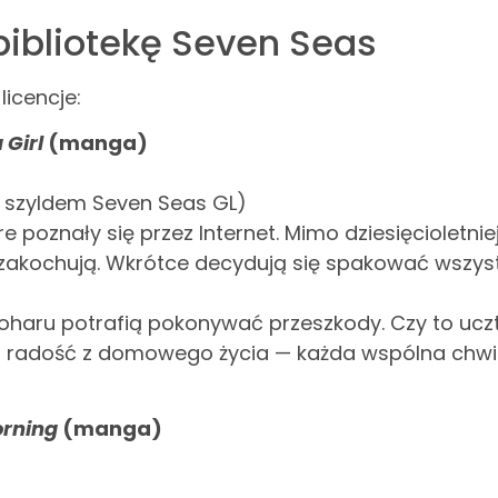
ibliotekę Seven Seas
icencje:
 Girl
(manga)
d szyldem Seven Seas GL)
re poznały się przez Internet. Mimo dziesięcioletnie
e zakochują. Wkrótce decydują się spakować wszys
 Koharu potrafią pokonywać przeszkody. Czy to ucz
stu radość z domowego życia — każda wspólna chwi
orning
(manga)