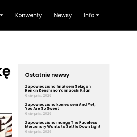
 ⏷
Konwenty
Newsy
Info ⏷
kę
Ostatnie newsy
Zapowiedziano finał serii Sekigan
Renkin Kenshi no Yarinaoshi Kitan
6 sierpnia, 2026
Zapowiedziano koniec serii And Yet,
You Are So Sweet
6 sierpnia, 2026
Zapowiedziano mangę The Faceless
Mercenary Wants to Settle Down Light
6 sierpnia, 2026