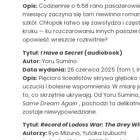
Opis:
Codziennie o 6:58 rano pasażerowie 
miesięcy zaczyna się tam niewinna roman
szkół. Chłopak łatwo się zawstydza i częs
kroku — ku rozczarowaniu innych pasażeró
opowieść wreszcie rozkwitnie?
Tytuł:
I Have a Secret
(audiobook)
Autor:
Yoru Sumino
Data wydania:
26 czerwca 2025 (tom 1, i
Opis:
Pięcioro licealistów skrywa głęboko
uczucia i bolesne wspomnienia. W miarę j
to, co skrzętnie ukrywają. Od Yoru Sumino
Same Dream Again
, pochodzi ta delikatn
zostaje niewypowiedziane.
Tytuł:
Record of Lodoss War: The Grey W
Autorzy:
Ryo Mizuno, Yutaka Izubuchi