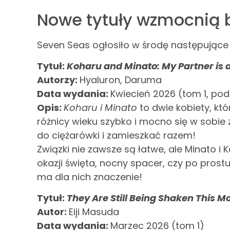
Nowe tytuły wzmocnią b
Seven Seas ogłosiło w środę następujące l
Tytuł:
Koharu and Minato: My Partner is a
Autorzy:
Hyaluron, Daruma
Data wydania:
Kwiecień 2026 (tom 1, po
Opis:
Koharu i Minato
to dwie kobiety, któ
różnicy wieku szybko i mocno się w sobi
do ciężarówki i zamieszkać razem!
Związki nie zawsze są łatwe, ale Minato i
okazji święta, nocny spacer, czy po pro
ma dla nich znaczenie!
Tytuł:
They Are Still Being Shaken This M
Autor:
Eiji Masuda
Data wydania:
Marzec 2026 (tom 1)