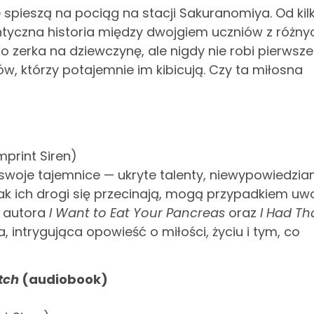
spieszą na pociąg na stacji Sakuranomiya. Od kil
tyczna historia między dwojgiem uczniów z różny
to zerka na dziewczynę, ale nigdy nie robi pierwsz
w, którzy potajemnie im kibicują. Czy ta miłosna
mprint Siren)
 swoje tajemnice — ukryte talenty, niewypowiedzia
ak ich drogi się przecinają, mogą przypadkiem uwo
, autora
I Want to Eat Your Pancreas
oraz
I Had Th
a, intrygująca opowieść o miłości, życiu i tym, co
itch
(audiobook)