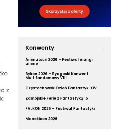
Konwenty
Animatsuri 2026 – Festiwal mangi i
anime
j
tko
Bykon 2026 – Bydgoski Konwent
Multifandomowy VIII
Częstochowski Dzień Fantastyki XIV
ta z
la
Zamojskie Ferie z Fantastyką 15
FALKON 2026 – Festiwal Fantastyki
Manekicon 2026