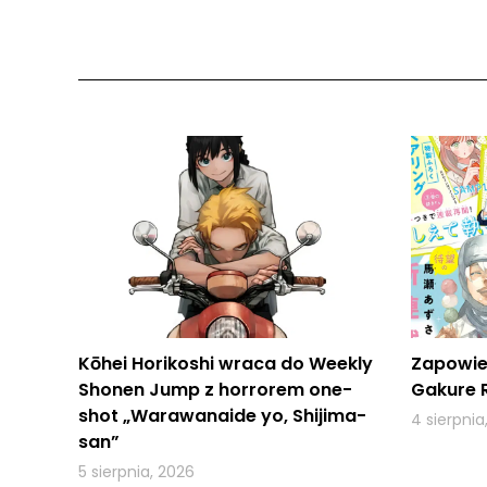
Kōhei Horikoshi wraca do Weekly
Zapowie
Shonen Jump z horrorem one-
Gakure 
shot „Warawanaide yo, Shijima-
4 sierpnia
san”
5 sierpnia, 2026