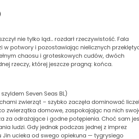
)
zczył nie tylko ląd… rozdarł rzeczywistość. Fala
i w potwory i pozostawiając nielicznych przeklęty
e pełnym chaosu i groteskowych cudów, dwóch
dnej rzeczy, której jeszcze pragną: końca.
d szyldem Seven Seas BL)
cechami zwierząt – szybko zaczęła dominować licze
jako zwierzątka domowe, zaspokajając na nich swoj
ża za odrażające i godne potępienia. Choć sam jes
ania ludzi. Gdy jednak podczas jednej z imprez
iu Jin ucieka od swego opiekuna — tygrysiego