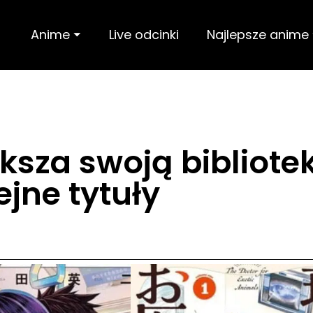
Anime ⏷
Live odcinki
Najlepsze anime
ksza swoją bibliote
ejne tytuły