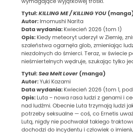
wymagające wyjątkowej troski.
Tytuł:
KILLING ME / KILLING YOU
(manga
Autor:
Imomushi Narita
Data wydania:
Kwiecień 2026 (tom 1)
Opis:
Kiedy meteoryt uderzył w Ziemię, znis
szaleństwa ogarnęła glob, zmieniając ludz
niezdolnych do śmierci. Teraz, w świeci
nieśmiertelnych wędruje, szukając tylko je
Tytuł:
Sea Melt Lover
(manga)
Autor:
Yuki Kazami
Data wydania:
Kwiecień 2026 (tom 1, po
Opis:
Luta – nowa rasa ludzi z genami i 
nad ludźmi. Obecnie Luta trzymają ludzi 
potrzeby seksualne — coś, co Ernetis uwa
Lutą, nigdy nie pochwalał takiego traktow
dochodzi do incydentu i człowiek o imien