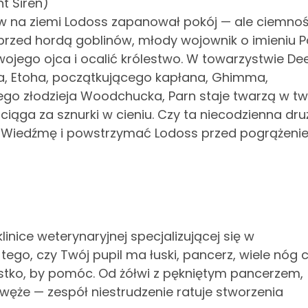
nt Siren)
w na ziemi Lodoss zapanował pokój — ale ciemno
i przed hordą goblinów, młody wojownik o imieniu P
jego ojca i ocalić królestwo. W towarzystwie Deed
eja, Etoha, początkującego kapłana, Ghimma,
go złodzieja Woodchucka, Parn staje twarzą w tw
ąga za sznurki w cieniu. Czy ta niecodzienna dr
 Wiedźmę i powstrzymać Lodoss przed pogrążeni
inice weterynaryjnej specjalizującej się w
tego, czy Twój pupil ma łuski, pancerz, wiele nóg 
szystko, by pomóc. Od żółwi z pękniętym pancerzem,
węże — zespół niestrudzenie ratuje stworzenia