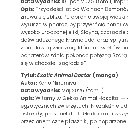
Data wydania:
10 lipca 2025 (tom 1, impri
Opis:
Trzydzieści lat po Wojnach Demonó
znowu się zbliża. Po obronie swojej wiosk
wyrusza w podróż, by przywrócić honor swo
wysoko urodzonej elfki, Slayna, czarodzi
doświadczonego krasnoluda, oraz sprytne
z pradawną wiedźmą, która od wieków poci
bohaterów zdoła pokonać potężną Szarą
się w chaosie i zagładzie?
Tytuł:
Exotic Animal Doctor
(manga)
Autor:
Kano Ninomiya
Data wydania:
Maj 2026 (tom 1)
Opis:
Witamy w Gekko Animal Hospital — kl
egzotycznych zwierzętach! Niezależnie od 
ostre kły, personel kliniki Gekko zrobi w
przez anemiczne ptaszniki, po poparzone 