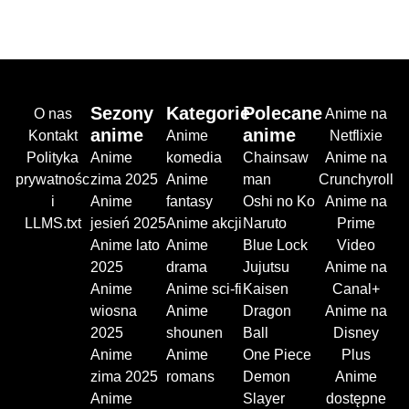
Sezony
Kategorie
Polecane
O nas
Anime na
anime
anime
Kontakt
Anime
Netflixie
Polityka
Anime
komedia
Chainsaw
Anime na
prywatnośc
zima 2025
Anime
man
Crunchyroll
i
Anime
fantasy
Oshi no Ko
Anime na
LLMS.txt
jesień 2025
Anime akcji
Naruto
Prime
Anime lato
Anime
Blue Lock
Video
2025
drama
Jujutsu
Anime na
Anime
Anime sci-fi
Kaisen
Canal+
wiosna
Anime
Dragon
Anime na
2025
shounen
Ball
Disney
Anime
Anime
One Piece
Plus
zima 2025
romans
Demon
Anime
Anime
Slayer
dostępne