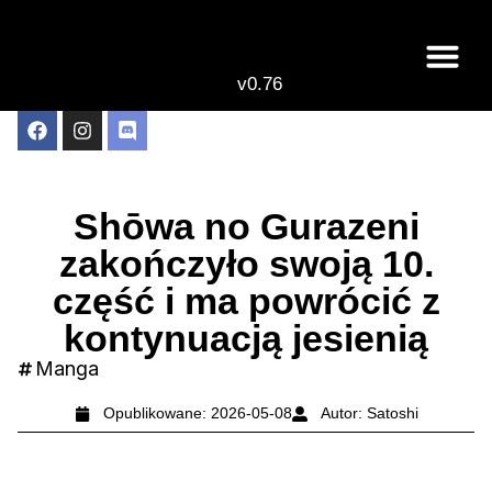
v0.76
Live odcinki
Najlepsze anime 
Shōwa no Gurazeni
zakończyło swoją 10.
część i ma powrócić z
kontynuacją jesienią
Manga
Opublikowane:
2026-05-08
Autor:
Satoshi