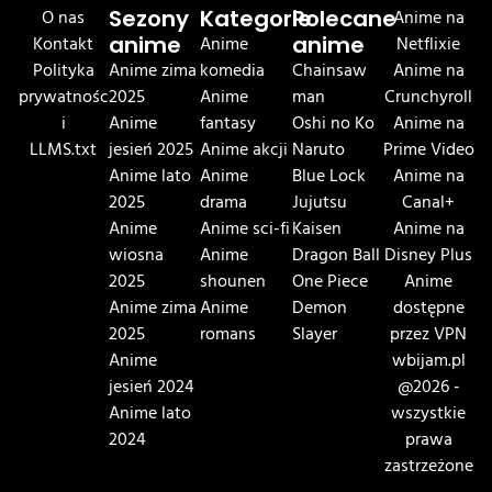
O nas
Sezony
Kategorie
Polecane
Anime na
Kontakt
anime
Anime
anime
Netflixie
Polityka
Anime zima
komedia
Chainsaw
Anime na
prywatnośc
2025
Anime
man
Crunchyroll
i
Anime
fantasy
Oshi no Ko
Anime na
LLMS.txt
jesień 2025
Anime akcji
Naruto
Prime Video
Anime lato
Anime
Blue Lock
Anime na
2025
drama
Jujutsu
Canal+
Anime
Anime sci-fi
Kaisen
Anime na
wiosna
Anime
Dragon Ball
Disney Plus
2025
shounen
One Piece
Anime
Anime zima
Anime
Demon
dostępne
2025
romans
Slayer
przez VPN
Anime
wbijam.pl
jesień 2024
@2026 -
Anime lato
wszystkie
2024
prawa
zastrzeżone