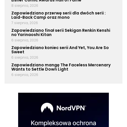
Eisner Comic Awards Hall of Fame
8 sierpnia, 2026
Zapowiedziano przerwę serii dla dwóch serii :
Laid-Back Camp oraz mono
7 sierpnia, 2026
Zapowiedziano finał serii Sekigan Renkin Kenshi
no Yarinaoshi Kitan
6 sierpnia, 2026
Zapowiedziano koniec serii And Yet, You Are So
Sweet
6 sierpnia, 2026
Zapowiedziano mangę The Faceless Mercenary
Wants to Settle Down Light
6 sierpnia, 2026