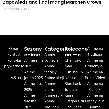
Zapowiedziano finał mangi Märchen Crown
5 sierpnia, 2026
O nas
Sezony
Kategorie
Polecane
Anime na
Kontakt
anime
Anime
anime
Netflixie
Polityka
Anime zima
komedia
Chainsaw
Anime na
prywatnośc
2025
Anime
man
Crunchyroll
i
Anime
fantasy
Oshi no Ko
Anime na
LLMS.txt
jesień 2025
Anime akcji
Naruto
Prime Video
Anime lato
Anime
Blue Lock
Anime na
2025
drama
Jujutsu
Canal+
Anime
Anime sci-fi
Kaisen
Anime na
wiosna
Anime
Dragon Ball
Disney Plus
2025
shounen
One Piece
Anime