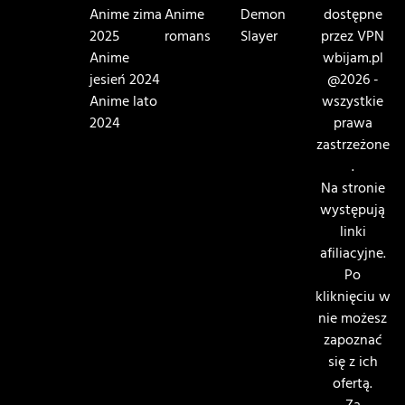
Anime zima
Anime
Demon
dostępne
2025
romans
Slayer
przez VPN
Anime
wbijam.pl
jesień 2024
@2026 -
Anime lato
wszystkie
2024
prawa
zastrzeżone
.
Na stronie
występują
linki
afiliacyjne.
Po
kliknięciu w
nie możesz
zapoznać
się z ich
ofertą.