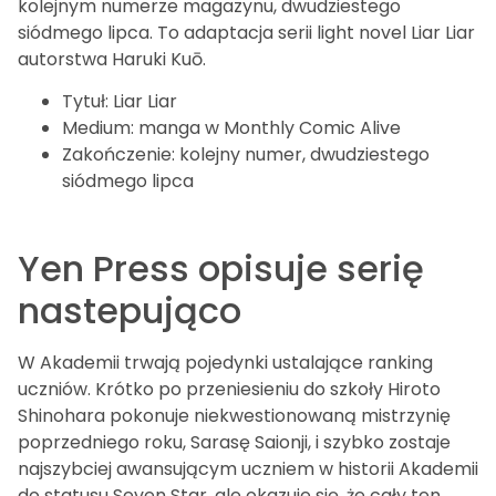
kolejnym numerze magazynu, dwudziestego
siódmego lipca. To adaptacja serii light novel Liar Liar
autorstwa Haruki Kuō.
Tytuł: Liar Liar
Medium: manga w Monthly Comic Alive
Zakończenie: kolejny numer, dwudziestego
siódmego lipca
Yen Press opisuje serię
nastepująco
W Akademii trwają pojedynki ustalające ranking
uczniów. Krótko po przeniesieniu do szkoły Hiroto
Shinohara pokonuje niekwestionowaną mistrzynię
poprzedniego roku, Sarasę Saionji, i szybko zostaje
najszybciej awansującym uczniem w historii Akademii
do statusu Seven Star, ale okazuje się, że cały ten