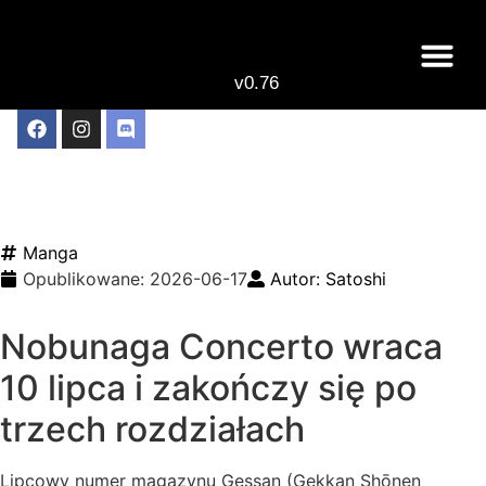
v0.76
Live odcinki
Najlepsze anime 
Zapowiedziano finał serii
Nobunaga Concerto
Manga
Opublikowane:
2026-06-17
Autor:
Satoshi
Nobunaga Concerto wraca
10 lipca i zakończy się po
trzech rozdziałach
Lipcowy numer magazynu Gessan (Gekkan Shōnen