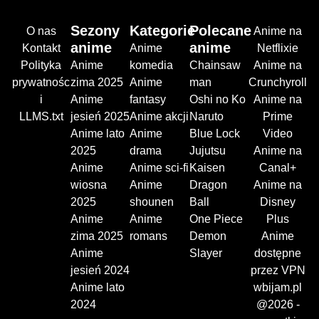
Sezony
Kategorie
Polecane
O nas
Anime na
anime
anime
Kontakt
Anime
Netflixie
Polityka
Anime
komedia
Chainsaw
Anime na
prywatnośc
zima 2025
Anime
man
Crunchyroll
i
Anime
fantasy
Oshi no Ko
Anime na
LLMS.txt
jesień 2025
Anime akcji
Naruto
Prime
Anime lato
Anime
Blue Lock
Video
2025
drama
Jujutsu
Anime na
Anime
Anime sci-fi
Kaisen
Canal+
wiosna
Anime
Dragon
Anime na
2025
shounen
Ball
Disney
Anime
Anime
One Piece
Plus
zima 2025
romans
Demon
Anime
Anime
Slayer
dostępne
jesień 2024
przez VPN
Anime lato
wbijam.pl
2024
@2026 -