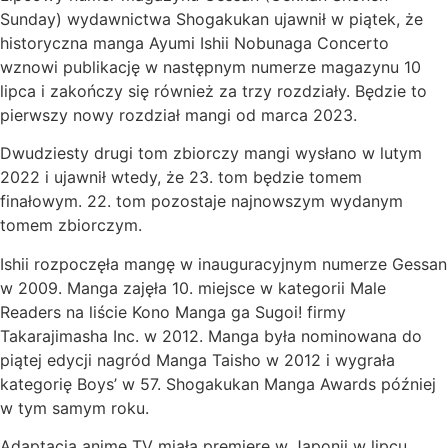
Sunday) wydawnictwa Shogakukan ujawnił w piątek, że
historyczna manga Ayumi Ishii Nobunaga Concerto
wznowi publikację w następnym numerze magazynu 10
lipca i zakończy się również za trzy rozdziały. Będzie to
pierwszy nowy rozdział mangi od marca 2023.
Dwudziesty drugi tom zbiorczy mangi wysłano w lutym
2022 i ujawnił wtedy, że 23. tom będzie tomem
finałowym. 22. tom pozostaje najnowszym wydanym
tomem zbiorczym.
Ishii rozpoczęła mangę w inauguracyjnym numerze Gessan
w 2009. Manga zajęła 10. miejsce w kategorii Male
Readers na liście Kono Manga ga Sugoi! firmy
Takarajimasha Inc. w 2012. Manga była nominowana do
piątej edycji nagród Manga Taisho w 2012 i wygrała
kategorię Boys’ w 57. Shogakukan Manga Awards później
w tym samym roku.
Adaptacja anime TV miała premierę w Japonii w lipcu