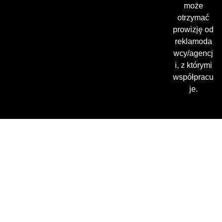
może
otrzymać
prowizję od
reklamoda
wcy/agencj
i, z którymi
współpracu
je.