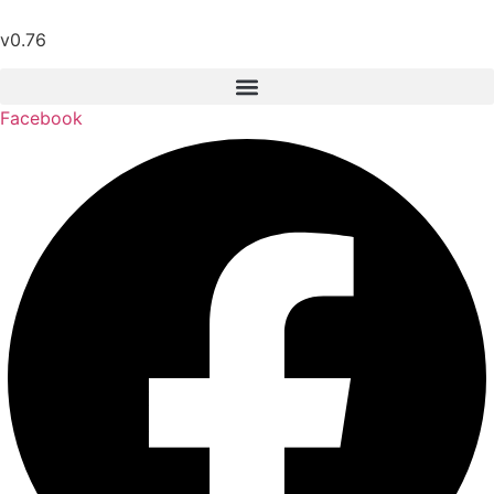
Przejdź
do
v0.76
treści
Facebook