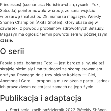
Princesses) (scenariusz: Norishiro-chan, rysunki: Yukiji
Setsuda) poinformowało w środę, że seria wejdzie
w przerwę (hiatus) po 29. numerze magazynu Weekly
Shōnen Champion (Akita Shoten), który ukaże się w
czwartek, z powodu problemów zdrowotnych Setsudy.
Magazyn ma ogłosić termin powrotu serii w późniejszym
czasie.
O serii
Fabuła śledzi bohatera Toto — jest bardzo silny, ale też
skrajnie nieśmiały i ma trudności ze skompletowaniem
drużyny. Pewnego dnia trzy piękne kobiety — Ciel,
Anemone i Gore — proponują mu założenie party… jednak
ich prawdziwym celem jest zamach na jego życie.
Publikacja i adaptacja
Start serializacji: październik 2022 (Weekly Shōnen