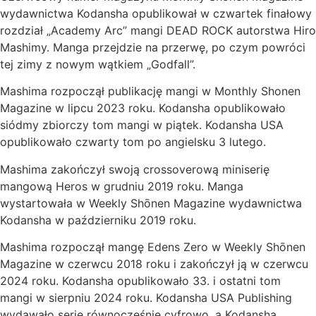
wydawnictwa Kodansha opublikował w czwartek finałowy
rozdział „Academy Arc” mangi DEAD ROCK autorstwa Hiro
Mashimy. Manga przejdzie na przerwę, po czym powróci
tej zimy z nowym wątkiem „Godfall”.
Mashima rozpoczął publikację mangi w Monthly Shonen
Magazine w lipcu 2023 roku. Kodansha opublikowało
siódmy zbiorczy tom mangi w piątek. Kodansha USA
opublikowało czwarty tom po angielsku 3 lutego.
Mashima zakończył swoją crossoverową miniserię
mangową Heros w grudniu 2019 roku. Manga
wystartowała w Weekly Shōnen Magazine wydawnictwa
Kodansha w październiku 2019 roku.
Mashima rozpoczął mangę Edens Zero w Weekly Shōnen
Magazine w czerwcu 2018 roku i zakończył ją w czerwcu
2024 roku. Kodansha opublikowało 33. i ostatni tom
mangi w sierpniu 2024 roku. Kodansha USA Publishing
wydawało serię równocześnie cyfrowo, a Kodansha