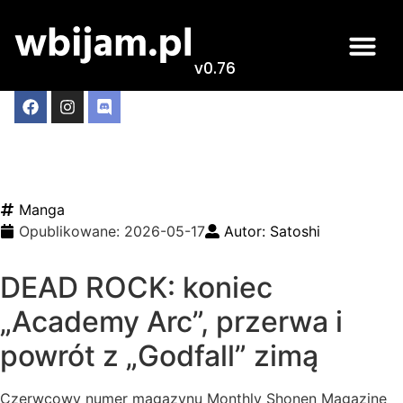
v0.76
Zapowiedziano hiatus
serii Dead Rock Manga
Manga
Opublikowane:
2026-05-17
Autor:
Satoshi
DEAD ROCK: koniec
„Academy Arc”, przerwa i
powrót z „Godfall” zimą
Czerwcowy numer magazynu Monthly Shonen Magazine