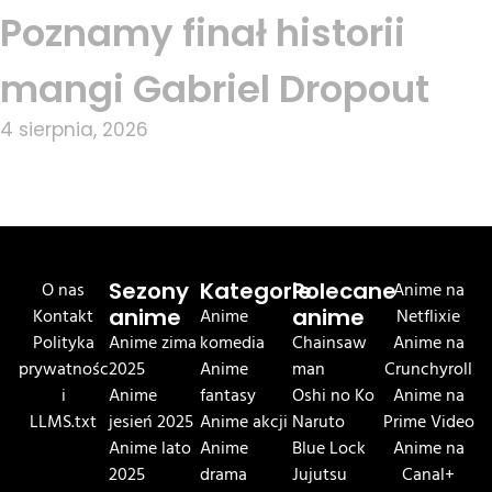
Poznamy finał historii
mangi Gabriel Dropout
4 sierpnia, 2026
O nas
Sezony
Kategorie
Polecane
Anime na
Kontakt
anime
Anime
anime
Netflixie
Polityka
Anime zima
komedia
Chainsaw
Anime na
prywatnośc
2025
Anime
man
Crunchyroll
i
Anime
fantasy
Oshi no Ko
Anime na
LLMS.txt
jesień 2025
Anime akcji
Naruto
Prime Video
Anime lato
Anime
Blue Lock
Anime na
2025
drama
Jujutsu
Canal+