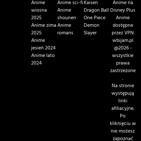
Anime
Anime sci-fi
Kaisen
Anime na
wiosna
Anime
Dragon Ball
Disney Plus
2025
shounen
One Piece
Anime
Anime zima
Anime
Demon
dostępne
2025
romans
Slayer
przez VPN
Anime
wbijam.pl
jesień 2024
@2026 -
Anime lato
wszystkie
2024
prawa
zastrzeżone
.
Na stronie
występują
linki
afiliacyjne.
Po
kliknięciu w
nie możesz
zapoznać