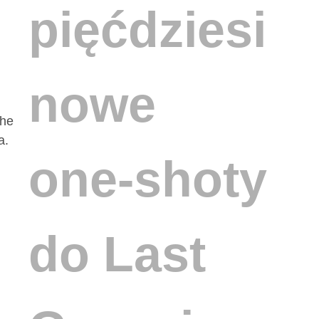
pięćdziesięc
nowe
The
a.
one-shoty
do Last