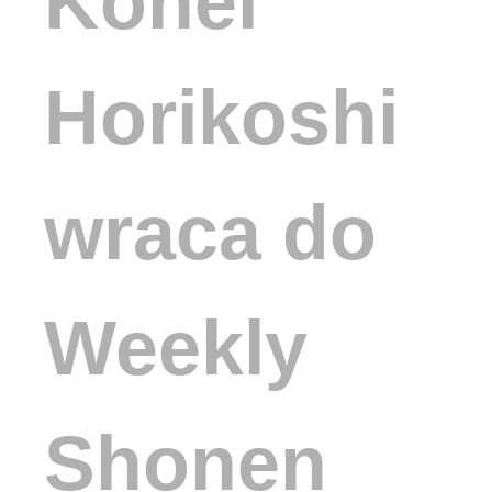
Kōhei
Horikoshi
wraca do
Weekly
Shonen