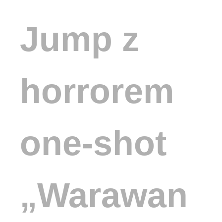
Jump z
horrorem
one-shot
„Warawanai