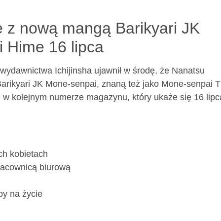
e z nową mangą Barikyari JK
 Hime 16 lipca
ydawnictwa Ichijinsha ujawnił w środę, że Nanatsu
rikyari JK Mone-senpai, znaną też jako Mone-senpai 
 w kolejnym numerze magazynu, który ukaże się 16 lipc
ch kobietach
pracownicą biurową
by na życie