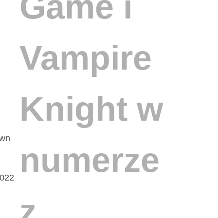
Game i
Vampire
Knight w
own
numerze
2022
z