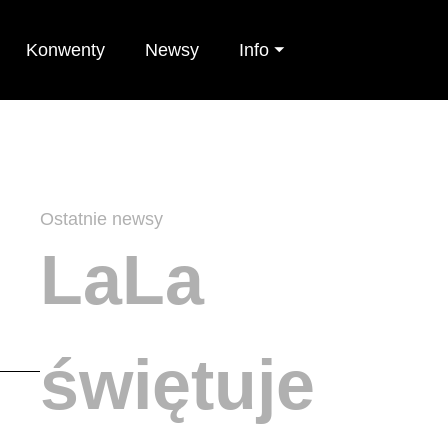
Konwenty
Newsy
Info ⏷
Ostatnie newsy
LaLa
świętuje