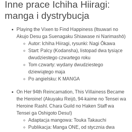
Inne prace Ichiha Hiiragi:
manga i dystrybucja
Playing the Vixen to Find Happiness (Itsuwari no
Akujo Desu ga Suenagaku Shiawase ni Narimashō)
Autor: Ichiha Hiiragi, rysunki: Nagi Ōkawa
Start: Palcy (Kodansha), listopad dwa tysiące
dwudziestego czwartego roku
Tom czwarty: wydany dwudziestego
dziewiątego maja
Po angielsku: K MANGA
On Her 94th Reincarnation, This Villainess Became
the Heroine! (Akuyaku Reijō, 94-kaime no Tensei wa
Heroine Rashī. Chara Guild no Haken Staff wa
Tensei ga Oshigoto Desu!)
Adaptacja mangowa: Touka Takauchi
Publikacja: Manga ONE, od stycznia dwa