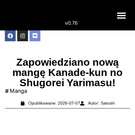
v0.76
Live odcinki
Najlepsze anime 
Zapowiedziano nową
mangę Kanade-kun no
Shugorei Yarimasu!
Manga
Opublikowane:
2026-07-07
Autor:
Satoshi