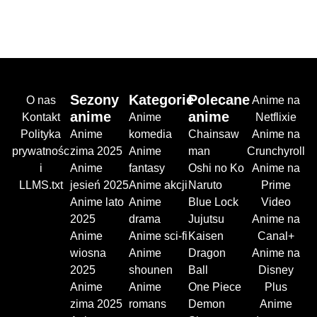
Sezony
Kategorie
Polecane
O nas
Anime na
anime
anime
Kontakt
Anime
Netflixie
Polityka
Anime
komedia
Chainsaw
Anime na
prywatnośc
zima 2025
Anime
man
Crunchyroll
i
Anime
fantasy
Oshi no Ko
Anime na
LLMS.txt
jesień 2025
Anime akcji
Naruto
Prime
Anime lato
Anime
Blue Lock
Video
2025
drama
Jujutsu
Anime na
Anime
Anime sci-fi
Kaisen
Canal+
wiosna
Anime
Dragon
Anime na
2025
shounen
Ball
Disney
Anime
Anime
One Piece
Plus
zima 2025
romans
Demon
Anime