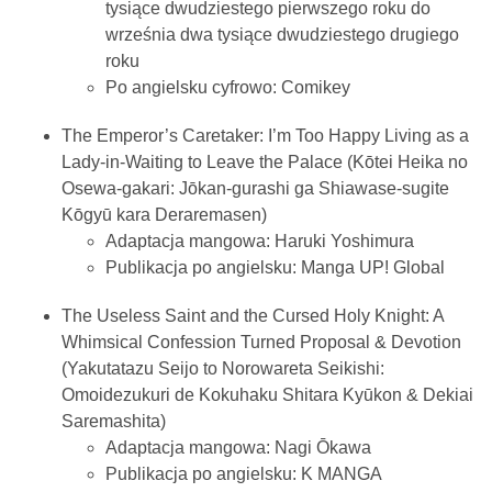
tysiące dwudziestego pierwszego roku do
września dwa tysiące dwudziestego drugiego
roku
Po angielsku cyfrowo: Comikey
The Emperor’s Caretaker: I’m Too Happy Living as a
Lady-in-Waiting to Leave the Palace (Kōtei Heika no
Osewa-gakari: Jōkan-gurashi ga Shiawase-sugite
Kōgyū kara Deraremasen)
Adaptacja mangowa: Haruki Yoshimura
Publikacja po angielsku: Manga UP! Global
The Useless Saint and the Cursed Holy Knight: A
Whimsical Confession Turned Proposal & Devotion
(Yakutatazu Seijo to Norowareta Seikishi:
Omoidezukuri de Kokuhaku Shitara Kyūkon & Dekiai
Saremashita)
Adaptacja mangowa: Nagi Ōkawa
Publikacja po angielsku: K MANGA