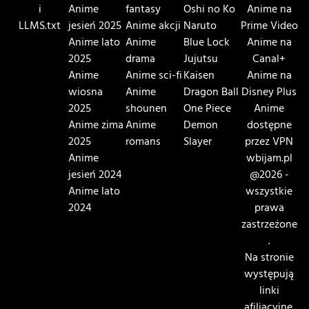
i
Anime
fantasy
Oshi no Ko
Anime na
LLMS.txt
jesień 2025
Anime akcji
Naruto
Prime Video
Anime lato
Anime
Blue Lock
Anime na
2025
drama
Jujutsu
Canal+
Anime
Anime sci-fi
Kaisen
Anime na
wiosna
Anime
Dragon Ball
Disney Plus
2025
shounen
One Piece
Anime
Anime zima
Anime
Demon
dostępne
2025
romans
Slayer
przez VPN
Anime
wbijam.pl
jesień 2024
@2026 -
Anime lato
wszystkie
2024
prawa
zastrzeżone
.
Na stronie
występują
linki
afiliacyjne.