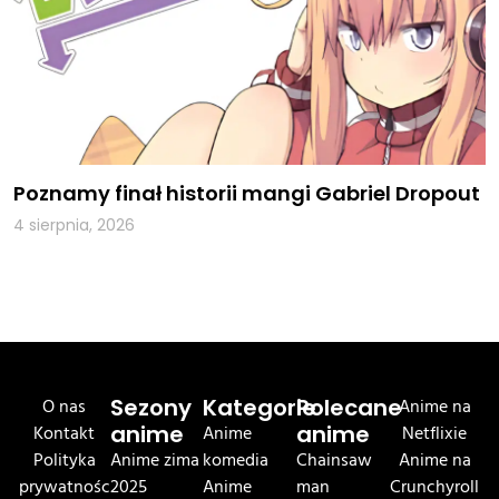
Poznamy finał historii mangi Gabriel Dropout
4 sierpnia, 2026
O nas
Sezony
Kategorie
Polecane
Anime na
Kontakt
anime
Anime
anime
Netflixie
Polityka
Anime zima
komedia
Chainsaw
Anime na
prywatnośc
2025
Anime
man
Crunchyroll