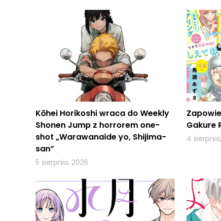
Kōhei Horikoshi wraca do Weekly
Zapowie
Shonen Jump z horrorem one-
Gakure 
shot „Warawanaide yo, Shijima-
4 sierpnia
san”
5 sierpnia, 2026