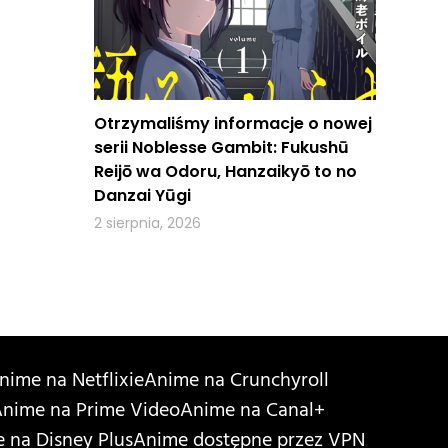
Otrzymaliśmy informacje o nowej
serii Noblesse Gambit: Fukushū
Reijō wa Odoru, Hanzaikyō to no
Danzai Yūgi
2 sierpnia, 2026
nime na Netflixie
Anime na Crunchyroll
nime na Prime Video
Anime na Canal+
 na Disney Plus
Anime dostępne przez VPN