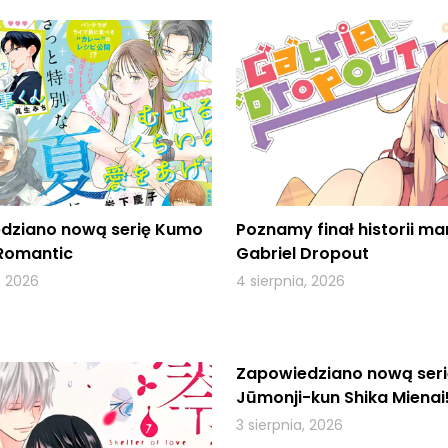
dziano nową serię Kumo
Poznamy finał historii ma
Romantic
Gabriel Dropout
, 2026
4 sierpnia, 2026
Zapowiedziano nową seri
Jūmonji-kun Shika Mienai!
3 sierpnia, 2026