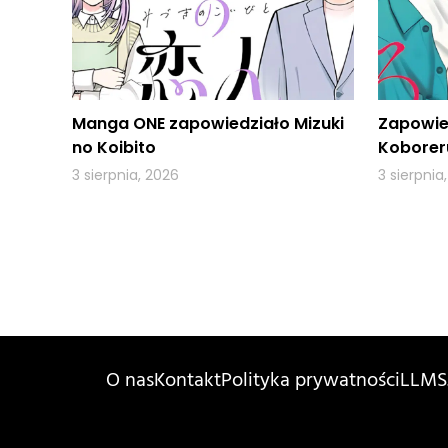
Manga ONE zapowiedziało Mizuki
Zapowie
no Koibito
Koboreru
3 sierpnia, 2026
3 sierpnia
O nas
Kontakt
Polityka prywatności
LLMS.