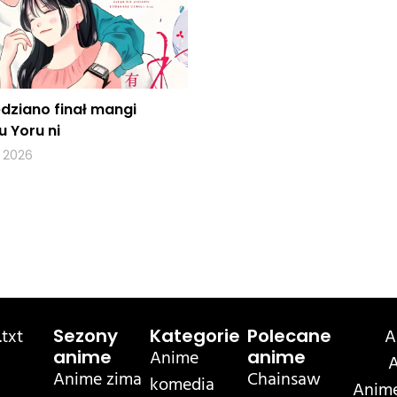
dziano finał mangi
 Yoru ni
, 2026
txt
A
Sezony
Kategorie
Polecane
Anime
anime
anime
A
Anime zima
Chainsaw
komedia
Anime