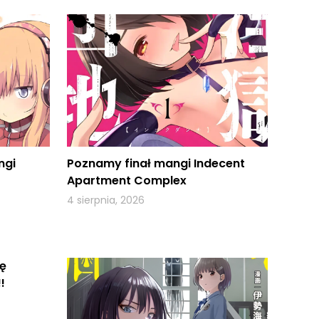
ngi
Poznamy finał mangi Indecent
Apartment Complex
4 sierpnia, 2026
ę
!