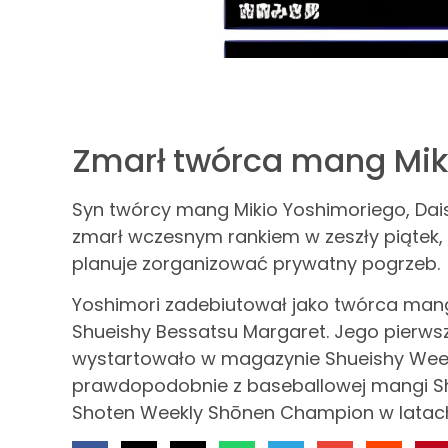
Zmarł twórca mang Mik
Syn twórcy mang Mikio Yoshimoriego, Daisu
zmarł wczesnym rankiem w zeszły piątek, 2
planuje zorganizować prywatny pogrzeb.
Yoshimori zadebiutował jako twórca man
Shueishy Bessatsu Margaret. Jego pierws
wystartowało w magazynie Shueishy Weekl
prawdopodobnie z baseballowej mangi Shi
Shoten Weekly Shōnen Champion w latach 