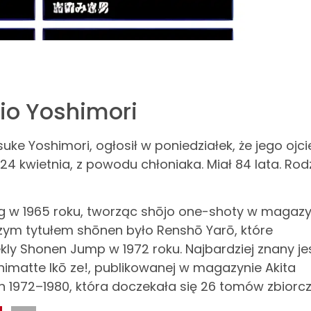
io Yoshimori
ke Yoshimori, ogłosił w poniedziałek, że jego ojci
4 kwietnia, z powodu chłoniaka. Miał 84 lata. Rod
g w 1965 roku, tworząc shōjo one-shoty w magazy
zym tytułem shōnen było Renshō Yarō, które
y Shonen Jump w 1972 roku. Najbardziej znany je
matte Ikō ze!, publikowanej w magazynie Akita
1972–1980, która doczekała się 26 tomów zbiorcz