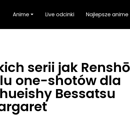
Anime ⏷
Live odcinki
Najlepsze anime
ich serii jak Rensh
elu one-shotów dla
hueishy Bessatsu
argaret