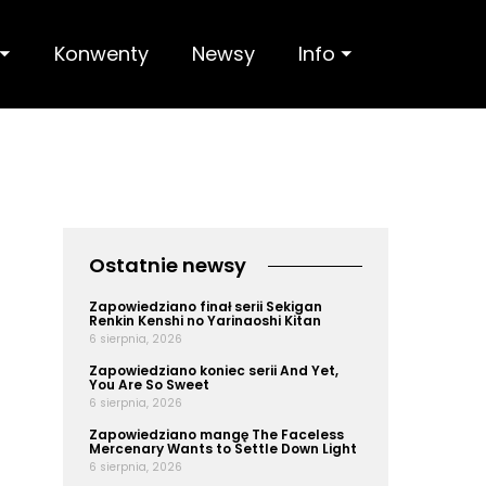
 ⏷
Konwenty
Newsy
Info ⏷
ō
Ostatnie newsy
Zapowiedziano finał serii Sekigan
Renkin Kenshi no Yarinaoshi Kitan
6 sierpnia, 2026
Zapowiedziano koniec serii And Yet,
You Are So Sweet
6 sierpnia, 2026
Zapowiedziano mangę The Faceless
Mercenary Wants to Settle Down Light
6 sierpnia, 2026