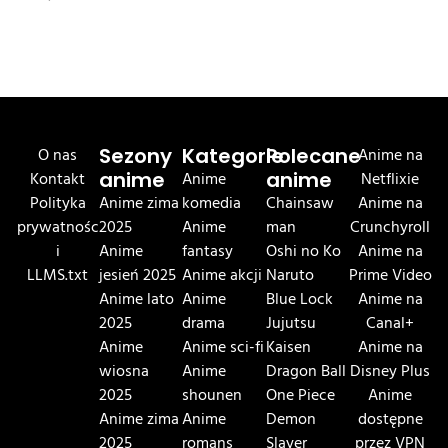
O nas
Sezony
Kategorie
Polecane
Anime na
Kontakt
anime
Anime
anime
Netflixie
Polityka
Anime zima
komedia
Chainsaw
Anime na
prywatnośc
2025
Anime
man
Crunchyroll
i
Anime
fantasy
Oshi no Ko
Anime na
LLMS.txt
jesień 2025
Anime akcji
Naruto
Prime Video
Anime lato
Anime
Blue Lock
Anime na
2025
drama
Jujutsu
Canal+
Anime
Anime sci-fi
Kaisen
Anime na
wiosna
Anime
Dragon Ball
Disney Plus
2025
shounen
One Piece
Anime
Anime zima
Anime
Demon
dostępne
2025
romans
Slayer
przez VPN