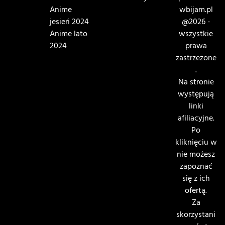
Anime
wbijam.pl
jesień 2024
@2026 -
Anime lato
wszystkie
2024
prawa
zastrzeżone
.
Na stronie
występują
linki
afiliacyjne.
Po
kliknięciu w
nie możesz
zapoznać
się z ich
ofertą.
Za
skorzystani