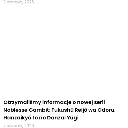
3 sierpnia, 2026
Otrzymaliśmy informacje o nowej serii
Noblesse Gambit: Fukushū Reijō wa Odoru,
Hanzaikyō to no Danzai Yūgi
2 sierpnia, 2026