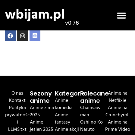
v0.76
404 BAKA!!!!
O nas
Sezony
Kategorie
Polecane
Anime na
Kontakt
anime
Anime
anime
Netflixie
Polityka
Anime zima
komedia
Chainsaw
Anime na
prywatnośc
2025
Anime
man
Crunchyroll
i
Anime
fantasy
Oshi no Ko
Anime na
LLMS.txt
jesień 2025
Anime akcji
Naruto
Prime Video