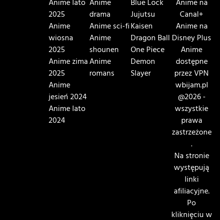
Anime lato
Anime
Blue Lock
Anime na
2025
drama
Jujutsu
Canal+
Anime
Anime sci-fi
Kaisen
Anime na
wiosna
Anime
Dragon Ball
Disney Plus
2025
shounen
One Piece
Anime
Anime zima
Anime
Demon
dostępne
2025
romans
Slayer
przez VPN
Anime
wbijam.pl
jesień 2024
@2026 -
Anime lato
wszystkie
2024
prawa
zastrzeżone
.
Na stronie
występują
linki
afiliacyjne.
Po
kliknięciu w