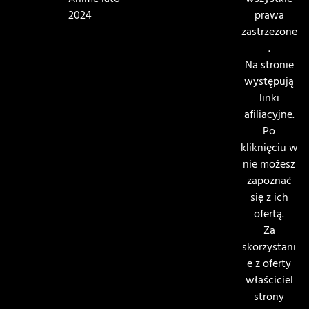
Anime lato
wszystkie
2024
prawa
zastrzeżone
.
Na stronie
występują
linki
afiliacyjne.
Po
kliknięciu w
nie możesz
zapoznać
się z ich
ofertą.
Za
skorzystani
e z oferty
właściciel
strony