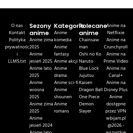
O nas
Sezony
Kategorie
Polecane
Anime na
Kontakt
anime
Anime
anime
Netflixie
Polityka
Anime zima
komedia
Chainsaw
Anime na
prywatnośc
2025
Anime
man
Crunchyroll
i
Anime
fantasy
Oshi no Ko
Anime na
LLMS.txt
jesień 2025
Anime akcji
Naruto
Prime Video
Anime lato
Anime
Blue Lock
Anime na
2025
drama
Jujutsu
Canal+
Anime
Anime sci-fi
Kaisen
Anime na
wiosna
Anime
Dragon Ball
Disney Plus
2025
shounen
One Piece
Anime
Anime zima
Anime
Demon
dostępne
2025
romans
Slayer
przez VPN
Anime
wbijam.pl
jesień 2024
@2026 -