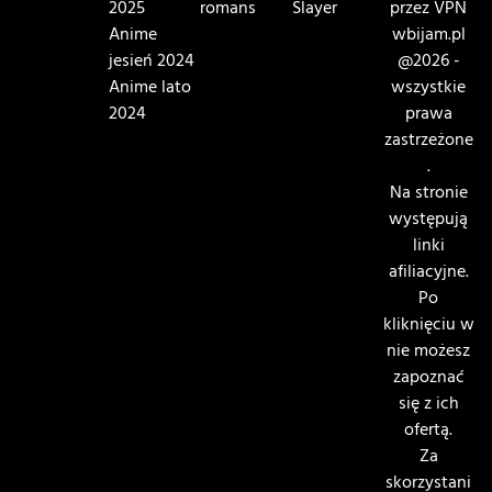
2025
romans
Slayer
przez VPN
Anime
wbijam.pl
jesień 2024
@2026 -
Anime lato
wszystkie
2024
prawa
zastrzeżone
.
Na stronie
występują
linki
afiliacyjne.
Po
kliknięciu w
nie możesz
zapoznać
się z ich
ofertą.
Za
skorzystani