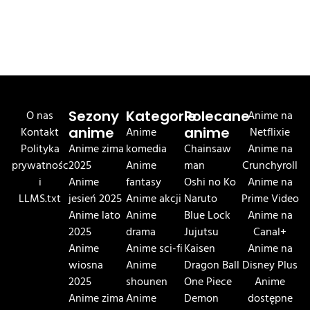
O nas
Sezony
Kategorie
Polecane
Anime na
Kontakt
anime
Anime
anime
Netflixie
Polityka
Anime zima
komedia
Chainsaw
Anime na
prywatnośc
2025
Anime
man
Crunchyroll
i
Anime
fantasy
Oshi no Ko
Anime na
LLMS.txt
jesień 2025
Anime akcji
Naruto
Prime Video
Anime lato
Anime
Blue Lock
Anime na
2025
drama
Jujutsu
Canal+
Anime
Anime sci-fi
Kaisen
Anime na
wiosna
Anime
Dragon Ball
Disney Plus
2025
shounen
One Piece
Anime
Anime zima
Anime
Demon
dostępne