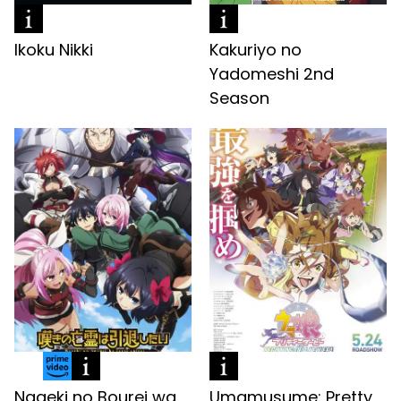
Ikoku Nikki
Kakuriyo no
Yadomeshi 2nd
Season
Nageki no Bourei wa
Umamusume: Pretty