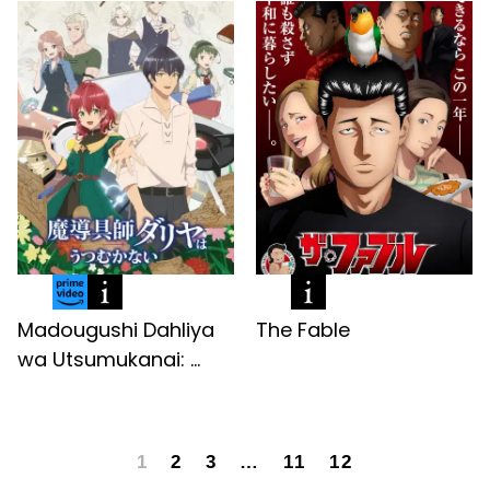
Madougushi Dahliya
The Fable
wa Utsumukanai: ...
1
2
3
…
11
12