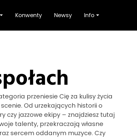
 ⏷
Konwenty
Newsy
Info ⏷
społach
egoria przeniesie Cię za kulisy życia
scenie. Od urzekających historii o
y czy jazzowe ekipy – znajdziesz tutaj
woje talenty, przekraczają własne
ą oraz sercem oddanym muzyce. Czy