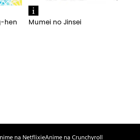
ng-hen
Mumei no Jinsei
nime na Netflixie
Anime na Crunchyroll