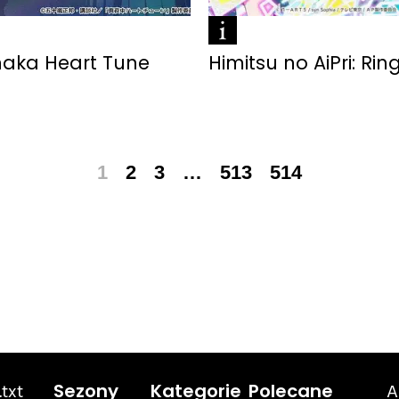
aka Heart Tune
Himitsu no AiPri: Ri
1
2
3
…
513
514
txt
A
Sezony
Kategorie
Polecane