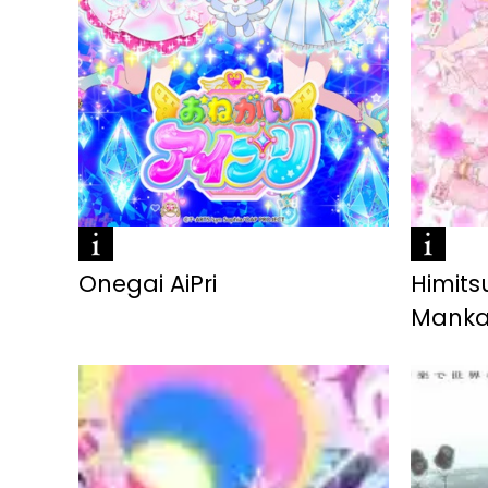
Onegai AiPri
Himitsu
Mankai