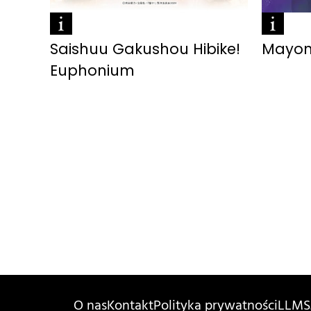
Saishuu Gakushou Hibike!
Mayon
Euphonium
O nas
Kontakt
Polityka prywatności
LLMS.