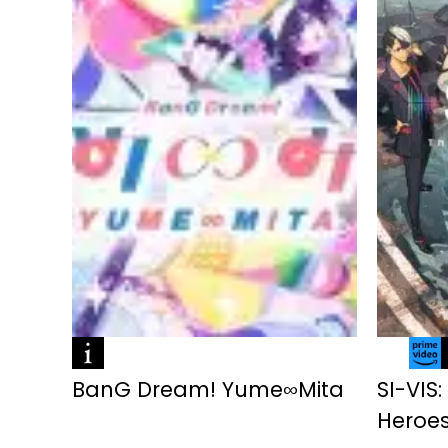
BanG Dream! Yume∞Mita
SI-VIS
Heroe