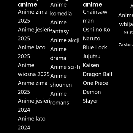
Anime
anime
anime
A
Anime zima
Chainsaw
komedia
Anime
2025
man
Anime
wbija
Anime jesień
Oshi no Ko
fantasy
Na st
2025
Naruto
Anime akcji
Za skor
Anime lato
Blue Lock
Anime
2025
Jujutsu
drama
Anime
Kaisen
Anime sci-fi
wiosna 2025
Dragon Ball
Anime
Anime zima
One Piece
shounen
2025
Demon
Anime
Anime jesień
Slayer
romans
2024
Anime lato
2024