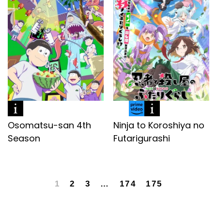
Osomatsu-san 4th
Ninja to Koroshiya no
Season
Futarigurashi
1
2
3
…
174
175