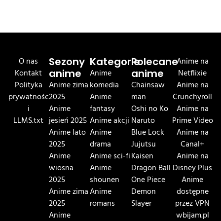
O nas
Sezony
Kategorie
Polecane
Anime na
Kontakt
anime
Anime
anime
Netflixie
Polityka
Anime zima
komedia
Chainsaw
Anime na
prywatnośc
2025
Anime
man
Crunchyroll
i
Anime
fantasy
Oshi no Ko
Anime na
LLMS.txt
jesień 2025
Anime akcji
Naruto
Prime Video
Anime lato
Anime
Blue Lock
Anime na
2025
drama
Jujutsu
Canal+
Anime
Anime sci-fi
Kaisen
Anime na
wiosna
Anime
Dragon Ball
Disney Plus
2025
shounen
One Piece
Anime
Anime zima
Anime
Demon
dostępne
2025
romans
Slayer
przez VPN
Anime
wbijam.pl