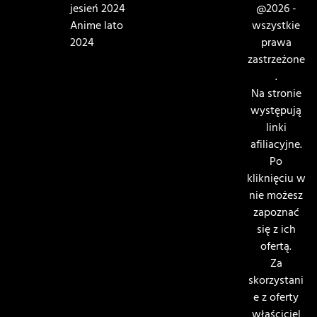
jesień 2024
@2026 -
Anime lato
wszystkie
2024
prawa
zastrzeżone
.
Na stronie
występują
linki
afiliacyjne.
Po
kliknięciu w
nie możesz
zapoznać
się z ich
ofertą.
Za
skorzystani
e z oferty
właściciel