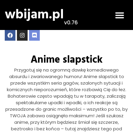
v0.76
Anime slapstick
Przygotuj się na ogromną dawkę komediowego
absurdu i zwariowanego humoru! Anime slapstick to
przede wszystkim seria gagów, szalonych sytuacji i
komicznych nieporozumień, które rozbawią Cię do łez.
Bohaterowie często wpadają tu w tarapaty, zaliczają
spektakularne upadki i wpadki, a ich reakcje są
przesadzone do granic możliwości – wszystko po to, by
TWOJA zabawa osiągnęła maksimum! Jeśli szukasz
anime, przy którym będziesz śmiał się szczerze,
beztrosko i bez końca – tutaj znajdziesz tego pod