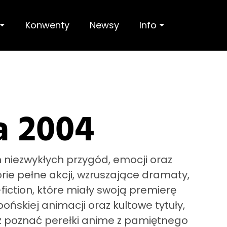
 ⏷
Konwenty
Newsy
Info ⏷
a 2004
 niezwykłych przygód, emocji oraz
ie pełne akcji, wzruszające dramaty,
fiction, które miały swoją premierę
pońskiej animacji oraz kultowe tytuły,
sz poznać perełki anime z pamiętnego