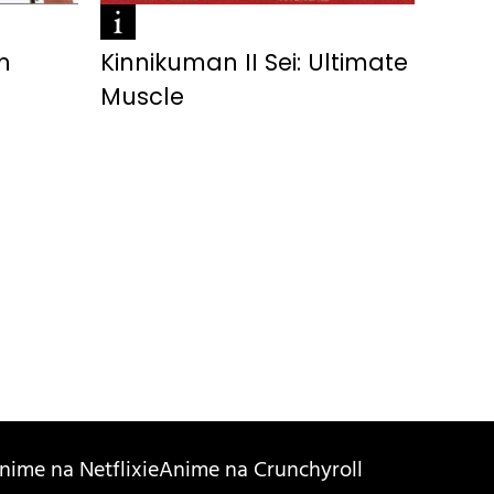
m
Kinnikuman II Sei: Ultimate
Muscle
nime na Netflixie
Anime na Crunchyroll