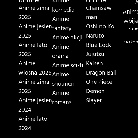
Anime
anime
anime
A
Anime zima
Chainsaw
komedia
Anime
2025
man
Anime
wbija
Anime jesień
Oshi no Ko
fantasy
Na st
2025
Naruto
Anime akcji
Za skor
Anime lato
Blue Lock
Anime
2025
Jujutsu
drama
Anime
Kaisen
Anime sci-fi
wiosna 2025
Dragon Ball
Anime
Anime zima
One Piece
shounen
2025
Demon
Anime
Anime jesień
Slayer
romans
2024
Anime lato
2024