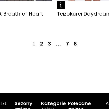
A Breath of Heart
Teizokurei Daydrea
1
2
3
…
7
8
txt
A
Sezony
Kategorie
Polecane