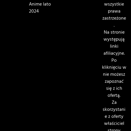
Anime lato
wszystkie
2024
prawa
zastrzeżone
.
Na stronie
występują
linki
afiliacyjne.
Po
kliknięciu w
nie możesz
zapoznać
się z ich
ofertą.
Za
skorzystani
e z oferty
właściciel