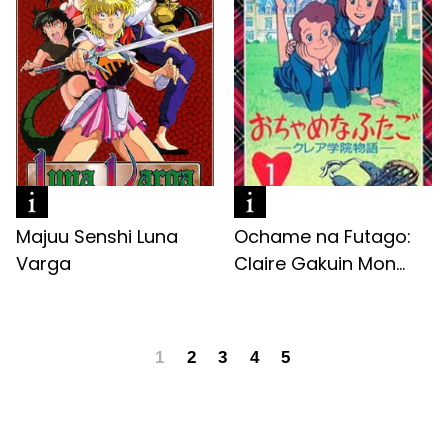
Majuu Senshi Luna
Ochame na Futago:
Varga
Claire Gakuin Mon...
1
2
3
4
5