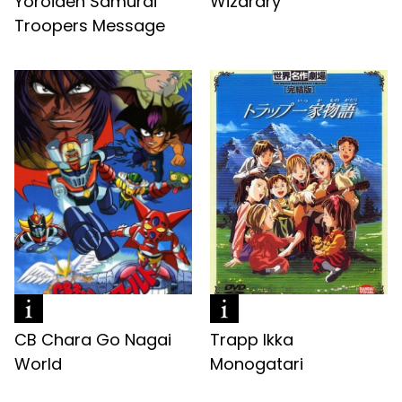
Yoroiden Samurai
Wizardry
Troopers Message
CB Chara Go Nagai
Trapp Ikka
World
Monogatari