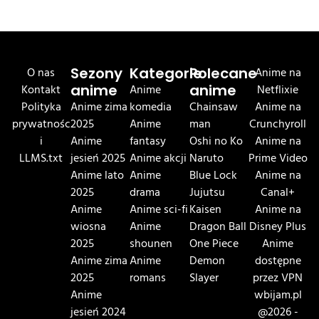
O nas
Sezony
Kategorie
Polecane
Anime na
Kontakt
anime
Anime
anime
Netflixie
Polityka
Anime zima
komedia
Chainsaw
Anime na
prywatnośc
2025
Anime
man
Crunchyroll
i
Anime
fantasy
Oshi no Ko
Anime na
LLMS.txt
jesień 2025
Anime akcji
Naruto
Prime Video
Anime lato
Anime
Blue Lock
Anime na
2025
drama
Jujutsu
Canal+
Anime
Anime sci-fi
Kaisen
Anime na
wiosna
Anime
Dragon Ball
Disney Plus
2025
shounen
One Piece
Anime
Anime zima
Anime
Demon
dostępne
2025
romans
Slayer
przez VPN
Anime
wbijam.pl
jesień 2024
@2026 -