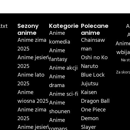
txt
A
Sezony
Kategorie
Polecane
Anime
anime
anime
A
Anime zima
Chainsaw
komedia
Anime
2025
man
Anime
wbija
Anime jesień
Oshi no Ko
fantasy
Na st
2025
Naruto
Anime akcji
Za skor
Anime lato
Blue Lock
Anime
2025
Jujutsu
drama
Anime
Kaisen
Anime sci-fi
wiosna 2025
Dragon Ball
Anime
Anime zima
One Piece
shounen
2025
Demon
Anime
Anime jesień
Slayer
romans