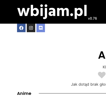
v0.76
A
Kl
Jak dotąd brak gło
Anime