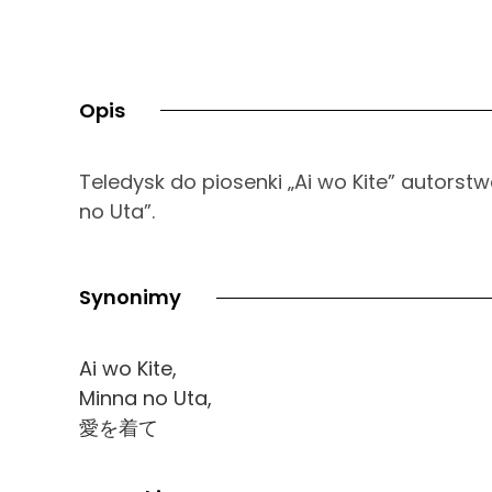
Opis
Teledysk do piosenki „Ai wo Kite” autor
no Uta”.
Synonimy
Ai wo Kite,
Minna no Uta,
愛を着て