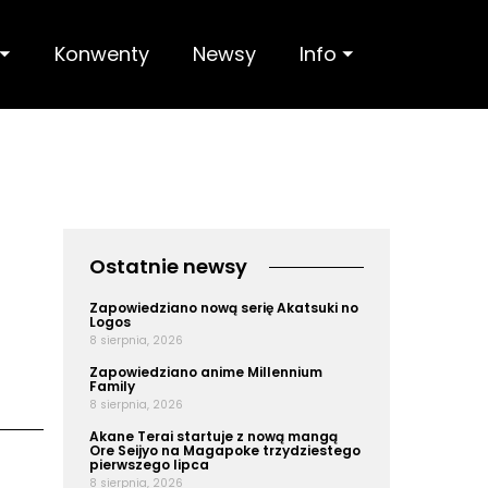
 ⏷
Konwenty
Newsy
Info ⏷
Ostatnie newsy
Zapowiedziano nową serię Akatsuki no
Logos
8 sierpnia, 2026
Zapowiedziano anime Millennium
Family
8 sierpnia, 2026
Akane Terai startuje z nową mangą
Ore Seijyo na Magapoke trzydziestego
pierwszego lipca
8 sierpnia, 2026