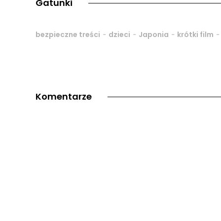
Gatunki
-
-
-
bezpieczne treści
dzieci
Japonia
krótki film
Komentarze