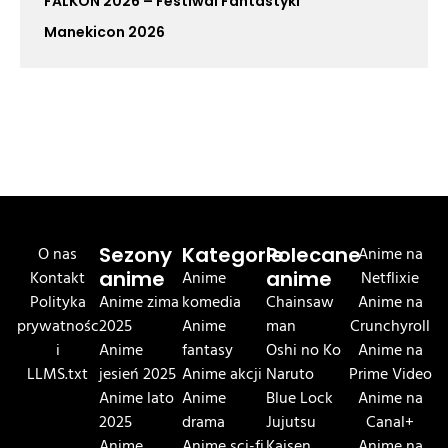
FALKON 2026 – Festiwal Fantastyki
Manekicon 2026
O nas
Sezony
Kategorie
Polecane
Anime na
Kontakt
anime
Anime
anime
Netflixie
Polityka
Anime zima
komedia
Chainsaw
Anime na
prywatnośc
2025
Anime
man
Crunchyroll
i
Anime
fantasy
Oshi no Ko
Anime na
LLMS.txt
jesień 2025
Anime akcji
Naruto
Prime Video
Anime lato
Anime
Blue Lock
Anime na
2025
drama
Jujutsu
Canal+
Anime
Anime sci-fi
Kaisen
Anime na