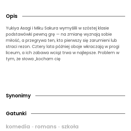
Opis
Yukiya Asagi i Miku Sakura wymyślili w szóstej klasie
podstawówki pewną grę — na zmianę wyznają sobie
miłość, a przegrywa ten, kto pierwszy się zarumieni lub
straci rezon. Cztery lata później oboje wkraczają w progi
liceum, a ich zabawa wciąż trwa w najlepsze. Problem w
tym, że słowa „kocham cię
Synonimy
Gatunki
komedia
romans
szkoła
-
-