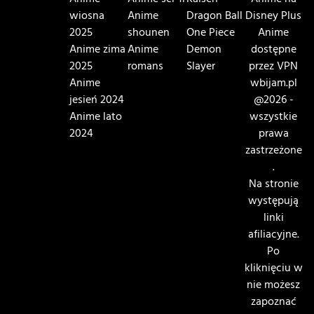
wiosna
Anime
Dragon Ball
Disney Plus
2025
shounen
One Piece
Anime
Anime zima
Anime
Demon
dostępne
2025
romans
Slayer
przez VPN
Anime
wbijam.pl
jesień 2024
@2026 -
Anime lato
wszystkie
2024
prawa
zastrzeżone
.
Na stronie
występują
linki
afiliacyjne.
Po
kliknięciu w
nie możesz
zapoznać