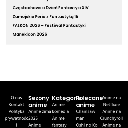
Częstochowski Dzień Fantastyki XIV
Zamojskie Ferie z Fantastyką 15
FALKON 2026 – Festiwal Fantastyki
Manekicon 2026
O nas
Sezony
Kategorie
Polecane
Anime na
Kontakt
anime
Anime
anime
Netflixie
Polityka
Anime zima
komedia
Chainsaw
Anime na
prywatnośc
2025
Anime
man
Crunchyroll
i
Anime
fantasy
Oshi no Ko
Anime na