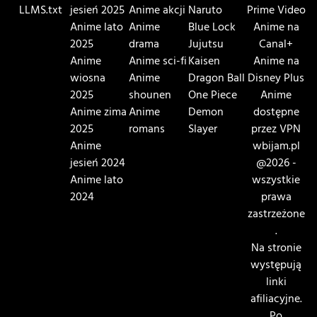
LLMS.txt
jesień 2025
Anime akcji
Naruto
Prime Video
Anime lato
Anime
Blue Lock
Anime na
2025
drama
Jujutsu
Canal+
Anime
Anime sci-fi
Kaisen
Anime na
wiosna
Anime
Dragon Ball
Disney Plus
2025
shounen
One Piece
Anime
Anime zima
Anime
Demon
dostępne
2025
romans
Slayer
przez VPN
Anime
wbijam.pl
jesień 2024
@2026 -
Anime lato
wszystkie
2024
prawa
zastrzeżone
.
Na stronie
występują
linki
afiliacyjne.