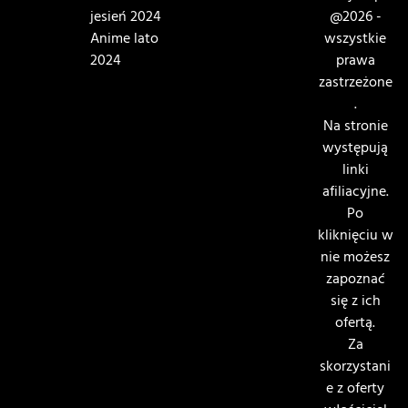
jesień 2024
@2026 -
Anime lato
wszystkie
2024
prawa
zastrzeżone
.
Na stronie
występują
linki
afiliacyjne.
Po
kliknięciu w
nie możesz
zapoznać
się z ich
ofertą.
Za
skorzystani
e z oferty