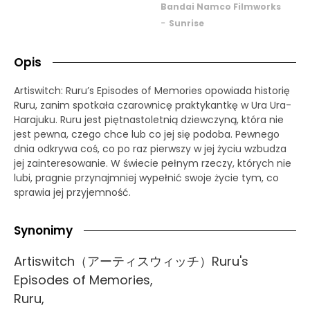
Bandai Namco Filmworks
-
Sunrise
Opis
Artiswitch: Ruru’s Episodes of Memories opowiada historię
Ruru, zanim spotkała czarownicę praktykantkę w Ura Ura-
Harajuku. Ruru jest piętnastoletnią dziewczyną, która nie
jest pewna, czego chce lub co jej się podoba. Pewnego
dnia odkrywa coś, co po raz pierwszy w jej życiu wzbudza
jej zainteresowanie. W świecie pełnym rzeczy, których nie
lubi, pragnie przynajmniej wypełnić swoje życie tym, co
sprawia jej przyjemność.
Synonimy
Artiswitch（アーティスウィッチ）Ruru's
Episodes of Memories,
Ruru,