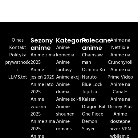
O nas
Sezony
Kategorie
Polecane
Anime na
Kontakt
anime
Anime
anime
Netflixie
Polityka
Anime zima
komedia
Chainsaw
Anime na
prywatnośc
2025
Anime
man
Crunchyroll
i
Anime
fantasy
Oshi no Ko
Anime na
LLMS.txt
jesień 2025
Anime akcji
Naruto
Prime Video
Anime lato
Anime
Blue Lock
Anime na
2025
drama
Jujutsu
Canal+
Anime
Anime sci-fi
Kaisen
Anime na
wiosna
Anime
Dragon Ball
Disney Plus
2025
shounen
One Piece
Anime
Anime zima
Anime
Demon
dostępne
2025
romans
Slayer
przez VPN
Anime
wbijam.pl