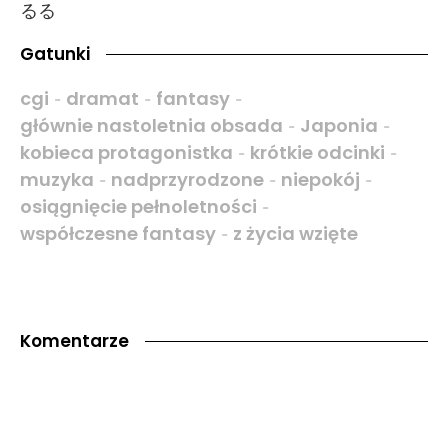
るる
Gatunki
cgi
dramat
fantasy
-
-
-
głównie nastoletnia obsada
Japonia
-
-
kobieca protagonistka
krótkie odcinki
-
-
muzyka
nadprzyrodzone
niepokój
-
-
-
osiągnięcie pełnoletności
-
współczesne fantasy
z życia wzięte
-
Komentarze