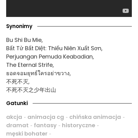
Synonimy
Bu Shi Bu Mie,
Bất Tử Bất Diệt: Thiếu Niên Xuất Sơn,
Perjuangan Pemuda Keabadian,
The Eternal Strife,
ยอดจอมยุทธ์ใครอย่าขวาง,
不死不灭,
不死不灭之少年出山
Gatunki
akcja
animacja cg
chińska animacja
-
-
-
dramat
fantasy
historyczne
-
-
-
męski bohater
-