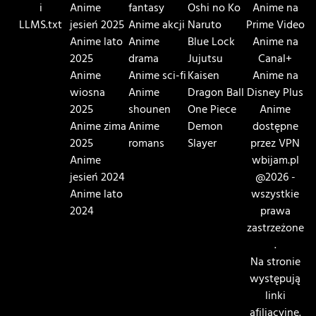
i
Anime
fantasy
Oshi no Ko
Anime na
LLMS.txt
jesień 2025
Anime akcji
Naruto
Prime Video
Anime lato
Anime
Blue Lock
Anime na
2025
drama
Jujutsu
Canal+
Anime
Anime sci-fi
Kaisen
Anime na
wiosna
Anime
Dragon Ball
Disney Plus
2025
shounen
One Piece
Anime
Anime zima
Anime
Demon
dostępne
2025
romans
Slayer
przez VPN
Anime
wbijam.pl
jesień 2024
@2026 -
Anime lato
wszystkie
2024
prawa
zastrzeżone
.
Na stronie
występują
linki
afiliacyjne.