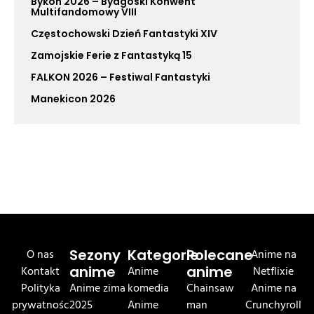
Bykon 2026 – Bydgoski Konwent
Multifandomowy VIII
Częstochowski Dzień Fantastyki XIV
Zamojskie Ferie z Fantastyką 15
FALKON 2026 – Festiwal Fantastyki
Manekicon 2026
O nas
Sezony
Kategorie
Polecane
Anime na
Kontakt
anime
Anime
anime
Netflixie
Polityka
Anime zima
komedia
Chainsaw
Anime na
prywatnośc
2025
Anime
man
Crunchyroll