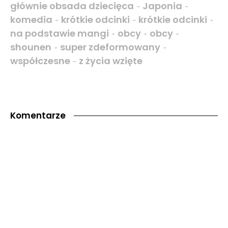
głównie obsada dziecięca
Japonia
-
-
komedia
krótkie odcinki
krótkie odcinki
-
-
-
na podstawie mangi
obcy
obcy
-
-
-
shounen
super zdeformowany
-
-
współczesne
z życia wzięte
-
Komentarze