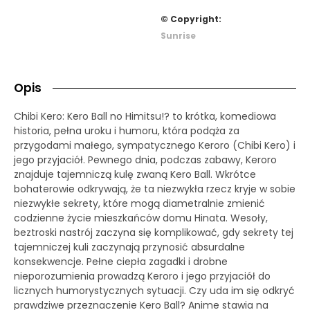
© Copyright:
Sunrise
Opis
Chibi Kero: Kero Ball no Himitsu!? to krótka, komediowa
historia, pełna uroku i humoru, która podąża za
przygodami małego, sympatycznego Keroro (Chibi Kero) i
jego przyjaciół. Pewnego dnia, podczas zabawy, Keroro
znajduje tajemniczą kulę zwaną Kero Ball. Wkrótce
bohaterowie odkrywają, że ta niezwykła rzecz kryje w sobie
niezwykłe sekrety, które mogą diametralnie zmienić
codzienne życie mieszkańców domu Hinata. Wesoły,
beztroski nastrój zaczyna się komplikować, gdy sekrety tej
tajemniczej kuli zaczynają przynosić absurdalne
konsekwencje. Pełne ciepła zagadki i drobne
nieporozumienia prowadzą Keroro i jego przyjaciół do
licznych humorystycznych sytuacji. Czy uda im się odkryć
prawdziwe przeznaczenie Kero Ball? Anime stawia na