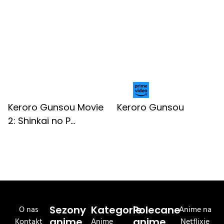
Keroro Gunsou Movie
Keroro Gunsou
2: Shinkai no P...
O nas
Sezony
Kategorie
Polecane
Anime na
Kontakt
anime
Anime
anime
Netflixie