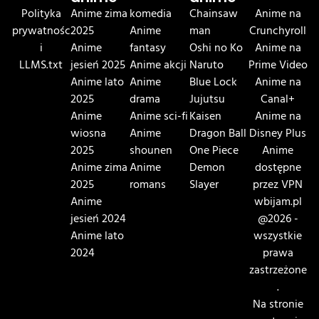
Polityka
Anime zima
komedia
Chainsaw
Anime na
prywatnośc
2025
Anime
man
Crunchyroll
i
Anime
fantasy
Oshi no Ko
Anime na
LLMS.txt
jesień 2025
Anime akcji
Naruto
Prime Video
Anime lato
Anime
Blue Lock
Anime na
2025
drama
Jujutsu
Canal+
Anime
Anime sci-fi
Kaisen
Anime na
wiosna
Anime
Dragon Ball
Disney Plus
2025
shounen
One Piece
Anime
Anime zima
Anime
Demon
dostępne
2025
romans
Slayer
przez VPN
Anime
wbijam.pl
jesień 2024
@2026 -
Anime lato
wszystkie
2024
prawa
zastrzeżone
.
Na stronie