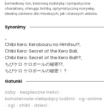
komediowy ton, kolorową stylistykę i sympatyczne
charaktery, oferując krótką, optymistyczną rozrywkę,
idealną zarówno dla młodszych, jak i starszych widzów.
Synonimy
.,
Chibi Kero: Kerobouru no Himitsu!?,
Chibi Kero: Secret of the Kero Ball,
Chibi Kero: Secret of the Kero Ball!?,
ちびケロ ケロボールの秘密!?,
ちびケロ ケロボールの秘密！？
Gatunki
żaby
bezpieczne treści
-
-
bohaterowie niebędący ludźmi
cg-anime
-
cgi
chibi
dzieci
-
-
-
-