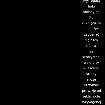
występują
linki
afiliacyjne.
Po
kliknięciu w
nie możesz
zapoznać
się z ich
ofertą.
Za
skorzystani
e z oferty
właściciel
strony
może
otrzymać
prowizję od
reklamoda
wcy/agencj