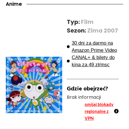
Anime
Typ:
Film
Sezon:
Zima 2007
30 dni za darmo na
Amazon Prime Video
CANAL+ & bilety do
kina za 49 zł/msc
Gdzie obejrzeć?
Brak informacji
omijaj blokady
regionalne z
VPN