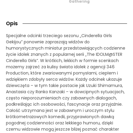
Gathering
Opis
Specjalne odcinki trzeciego sezonu „Cinderella Girls
Gekijou” ponownie zapraszają widzów do
humorystycznych miniatur przedstawiających codzienne
życie idolek znanych z popularnej serii „The IDOLM@STER
Cinderella Girls”. W krótkich, lekkich w formie scenkach
możemy zajrzeć za kulisy świata idolek z agencji 346
Production, które zwariowanymi pomysłami, ciepłem i
wdziękiem zdobyły serca widzów. Każdy odcinek ukazuje
dziewczęta – w tym takie postacie jak Uzuki Shimamura,
Anastasia czy Ranko Kanzaki – w dowcipnych sytuacjach,
często nieporozumieniach czy zabawnych dialogach,
podkreślając ich osobowości, fascynacje oraz przyjaźnie.
Całość utrzymana jest w zabawnym i uroczym stylu
krótkometrażowych komedii, przyprawionych dawką
pogodnej codzienności oraz lekkiego humoru, dzięki
czemu widzowie mogą jeszcze bliżej poznać charakter