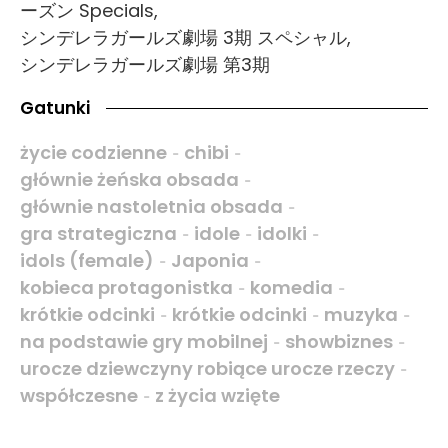
ーズン Specials,
シンデレラガールズ劇場 3期 スペシャル,
シンデレラガールズ劇場 第3期
Gatunki
życie codzienne
chibi
-
-
głównie żeńska obsada
-
głównie nastoletnia obsada
-
gra strategiczna
idole
idolki
-
-
-
idols (female)
Japonia
-
-
kobieca protagonistka
komedia
-
-
krótkie odcinki
krótkie odcinki
muzyka
-
-
-
na podstawie gry mobilnej
showbiznes
-
-
urocze dziewczyny robiące urocze rzeczy
-
współczesne
z życia wzięte
-