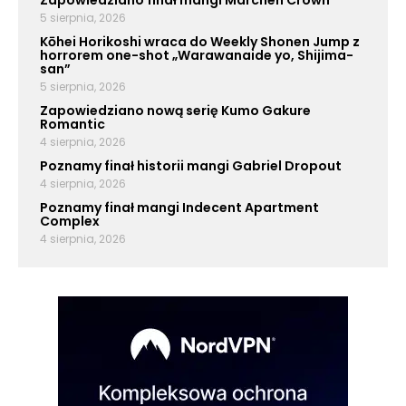
Zapowiedziano finał mangi Märchen Crown
5 sierpnia, 2026
Kōhei Horikoshi wraca do Weekly Shonen Jump z
horrorem one-shot „Warawanaide yo, Shijima-
san”
5 sierpnia, 2026
Zapowiedziano nową serię Kumo Gakure
Romantic
4 sierpnia, 2026
Poznamy finał historii mangi Gabriel Dropout
4 sierpnia, 2026
Poznamy finał mangi Indecent Apartment
Complex
4 sierpnia, 2026