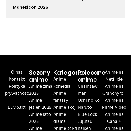
Manekicon 2026
O nas
Sezony
Kategorie
Polecane
Anime na
Kontakt
anime
Anime
anime
Netflixie
Polityka
Anime zima
komedia
Chainsaw
Anime na
prywatnośc
2025
Anime
man
Crunchyroll
i
Anime
fantasy
Oshi no Ko
Anime na
LLMS.txt
jesień 2025
Anime akcji
Naruto
Prime Video
Anime lato
Anime
Blue Lock
Anime na
2025
drama
Jujutsu
Canal+
Anime
Anime sci-fi
Kaisen
Anime na