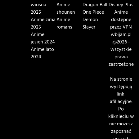
wiosna
Anime
Dragon Ball
Disney Plus
2025
shounen
One Piece
Anime
Anime zima
Anime
Demon
dostępne
2025
romans
Slayer
przez VPN
Anime
wbijam.pl
jesień 2024
@2026 -
Anime lato
wszystkie
2024
prawa
zastrzeżone
.
Na stronie
występują
linki
afiliacyjne.
Po
kliknięciu w
nie możesz
zapoznać