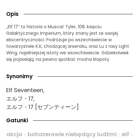
Opis
„Elf 17” to historia o Muscat Tyler, 108. księciu
Galaktycznego Imperium, który znany jest ze swojej
ekscentryczności. Podróżuje po wszechświecie w
towarzystwie K.K, chodzącej arsenału, oraz Lu z rasy Light
Wing, najsilniejszej istoty we wszechświecie. Gdziekolwiek
się pojawiają, na pewno spotkać można kłopoty.
Synonimy
Elf Seventeen,
エルフ・17,
エルフ・17 [セブンティーン]
Gatunki
akcja
bohaterowie niebędący ludźmi
elf
-
-
-