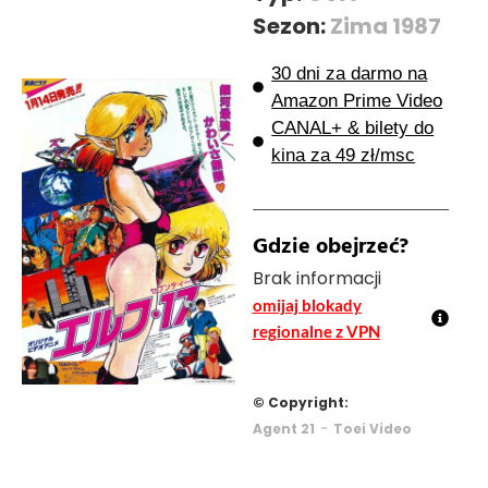
Sezon:
Zima 1987
30 dni za darmo na
Amazon Prime Video
CANAL+ & bilety do
kina za 49 zł/msc
Gdzie obejrzeć?
Brak informacji
omijaj blokady
regionalne z VPN
© Copyright:
-
Agent 21
Toei Video