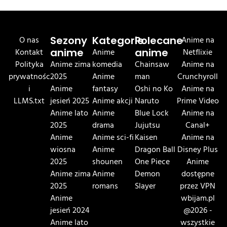
O nas
Sezony
Kategorie
Polecane
Anime na
Kontakt
anime
Anime
anime
Netflixie
Polityka
Anime zima
komedia
Chainsaw
Anime na
prywatnośc
2025
Anime
man
Crunchyroll
i
Anime
fantasy
Oshi no Ko
Anime na
LLMS.txt
jesień 2025
Anime akcji
Naruto
Prime Video
Anime lato
Anime
Blue Lock
Anime na
2025
drama
Jujutsu
Canal+
Anime
Anime sci-fi
Kaisen
Anime na
wiosna
Anime
Dragon Ball
Disney Plus
2025
shounen
One Piece
Anime
Anime zima
Anime
Demon
dostępne
2025
romans
Slayer
przez VPN
Anime
wbijam.pl
jesień 2024
@2026 -
Anime lato
wszystkie