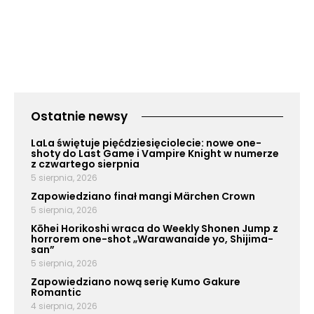
Ostatnie newsy
LaLa świętuje pięćdziesięciolecie: nowe one-
shoty do Last Game i Vampire Knight w numerze
z czwartego sierpnia
5 sierpnia, 2026
Zapowiedziano finał mangi Märchen Crown
5 sierpnia, 2026
Kōhei Horikoshi wraca do Weekly Shonen Jump z
horrorem one-shot „Warawanaide yo, Shijima-
san”
5 sierpnia, 2026
Zapowiedziano nową serię Kumo Gakure
Romantic
4 sierpnia, 2026