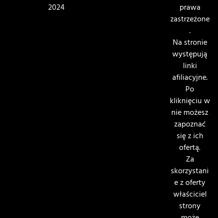
2024
prawa
zastrzeżone
.
Na stronie
występują
linki
afiliacyjne.
Po
kliknięciu w
nie możesz
zapoznać
się z ich
ofertą.
Za
skorzystani
e z oferty
właściciel
strony