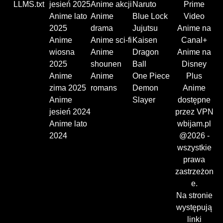
LLMS.txt
jesień 2025
Anime akcji
Naruto
Prime
Anime lato
Anime
Blue Lock
Video
2025
drama
Jujutsu
Anime na
Anime
Anime sci-fi
Kaisen
Canal+
wiosna
Anime
Dragon
Anime na
2025
shounen
Ball
Disney
Anime
Anime
One Piece
Plus
zima 2025
romans
Demon
Anime
Anime
Slayer
dostępne
jesień 2024
przez VPN
Anime lato
wbijam.pl
2024
@2026 -
wszystkie
prawa
zastrzeżon
e.
Na stronie
występują
linki