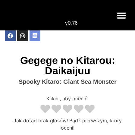
v0.76
Live odcinki
Najlepsze anime 
Gegege no Kitarou:
Daikaijuu
Spooky Kitaro: Giant Sea Monster
Kliknij, aby ocenić!
Jak dotąd brak głosów! Bądź pierwszym, który
oceni!