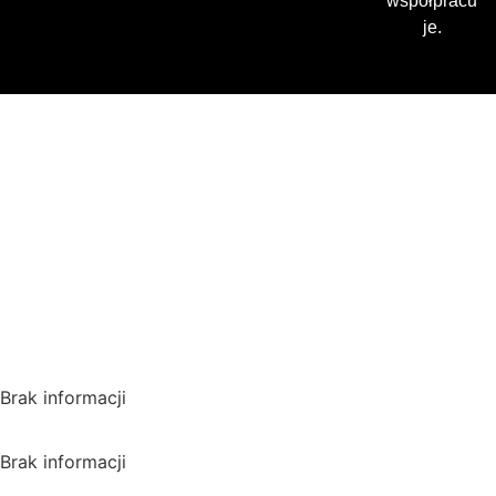
współpracu
je.
Gdzie oglądać? (beta)
Pamiętaj, że możesz użyć
VPN i ominąć blokadę
regionalną!
*Polecana promocja na
VPN
Polska
Brak informacji
USA
Brak informacji
Wielka Brytania