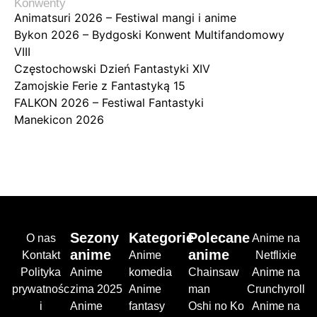
Konwenty
Animatsuri 2026 – Festiwal mangi i anime
Bykon 2026 – Bydgoski Konwent Multifandomowy
VIII
Częstochowski Dzień Fantastyki XIV
Zamojskie Ferie z Fantastyką 15
FALKON 2026 – Festiwal Fantastyki
Manekicon 2026
Sezony
Kategorie
Polecane
O nas
Anime na
anime
anime
Kontakt
Anime
Netflixie
Polityka
Anime
komedia
Chainsaw
Anime na
prywatnośc
zima 2025
Anime
man
Crunchyroll
i
Anime
fantasy
Oshi no Ko
Anime na