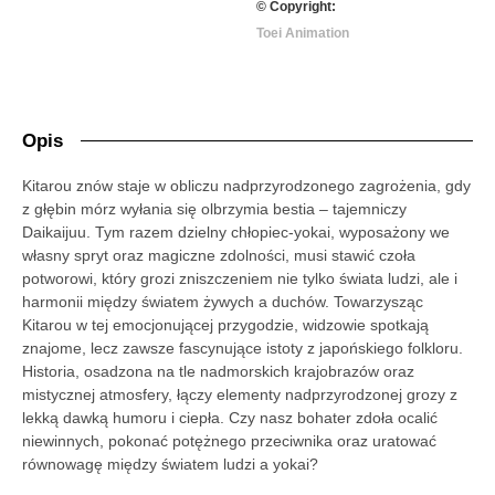
© Copyright:
Toei Animation
Opis
Kitarou znów staje w obliczu nadprzyrodzonego zagrożenia, gdy
z głębin mórz wyłania się olbrzymia bestia – tajemniczy
Daikaijuu. Tym razem dzielny chłopiec-yokai, wyposażony we
własny spryt oraz magiczne zdolności, musi stawić czoła
potworowi, który grozi zniszczeniem nie tylko świata ludzi, ale i
harmonii między światem żywych a duchów. Towarzysząc
Kitarou w tej emocjonującej przygodzie, widzowie spotkają
znajome, lecz zawsze fascynujące istoty z japońskiego folkloru.
Historia, osadzona na tle nadmorskich krajobrazów oraz
mistycznej atmosfery, łączy elementy nadprzyrodzonej grozy z
lekką dawką humoru i ciepła. Czy nasz bohater zdoła ocalić
niewinnych, pokonać potężnego przeciwnika oraz uratować
równowagę między światem ludzi a yokai?