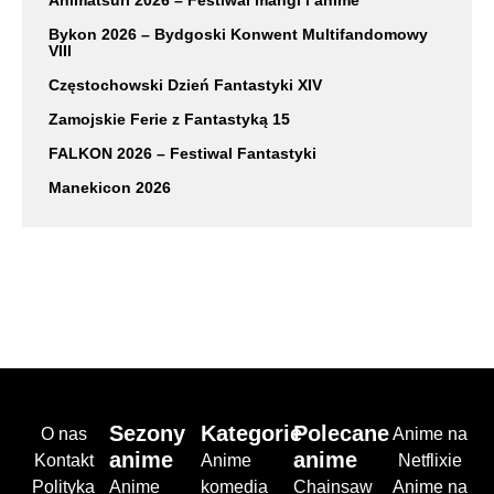
Animatsuri 2026 – Festiwal mangi i anime
Bykon 2026 – Bydgoski Konwent Multifandomowy
VIII
Częstochowski Dzień Fantastyki XIV
Zamojskie Ferie z Fantastyką 15
FALKON 2026 – Festiwal Fantastyki
Manekicon 2026
Sezony
Kategorie
Polecane
O nas
Anime na
anime
anime
Kontakt
Anime
Netflixie
Polityka
Anime
komedia
Chainsaw
Anime na