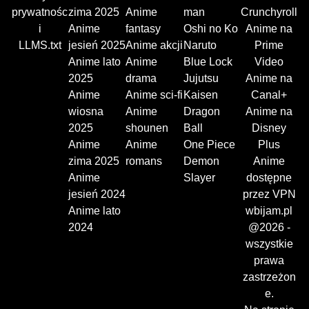
prywatnośc
zima 2025
Anime
man
Crunchyroll
i
Anime
fantasy
Oshi no Ko
Anime na
LLMS.txt
jesień 2025
Anime akcji
Naruto
Prime
Anime lato
Anime
Blue Lock
Video
2025
drama
Jujutsu
Anime na
Anime
Anime sci-fi
Kaisen
Canal+
wiosna
Anime
Dragon
Anime na
2025
shounen
Ball
Disney
Anime
Anime
One Piece
Plus
zima 2025
romans
Demon
Anime
Anime
Slayer
dostępne
jesień 2024
przez VPN
Anime lato
wbijam.pl
2024
@2026 -
wszystkie
prawa
zastrzeżon
e.