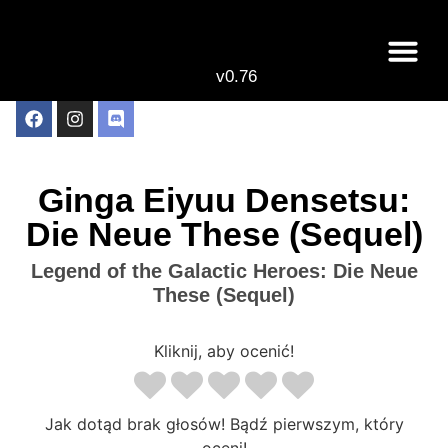
v0.76
Live odcinki
Najlepsze anime 
Ginga Eiyuu Densetsu:
Die Neue These (Sequel)
Legend of the Galactic Heroes: Die Neue
These (Sequel)
Kliknij, aby ocenić!
Jak dotąd brak głosów! Bądź pierwszym, który
oceni!