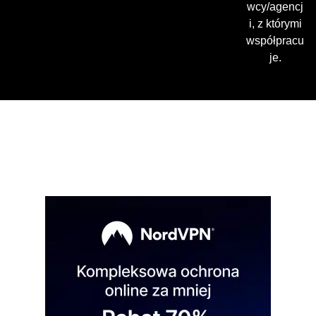
wcy/agencj
i, z którymi
współpracu
je.
Gdzie oglądać? (beta)
Pamiętaj, że możesz użyć
VPN i ominąć blokadę
regionalną!