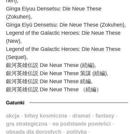
hen),
Ginga Eiyuu Densetsu: Die Neue These
(Zokuhen),
Ginga Eiyū Densetsu: Die Neue These (Zokuhen),
Legend of the Galactic Heroes: Die Neue These
(New),
Legend of the Galactic Heroes: Die Neue These
(Sequel),
銀河英雄伝説 Die Neue These (続編),
銀河英雄伝説 Die Neue These 策謀 (続編),
銀河英雄伝説 Die Neue These 続編,
銀河英雄伝説 Die Neue These （続編）
Gatunki
akcja
-
bitwy kosmiczne
-
dramat
-
fantasy
-
gra strategiczna
-
na podstawie powieści
-
obsada dla dorosłych
-
polityka
-