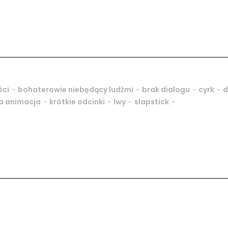
-
-
-
-
ści
bohaterowie niebędący ludźmi
brak dialogu
cyrk
d
-
-
-
-
a animacja
krótkie odcinki
lwy
slapstick