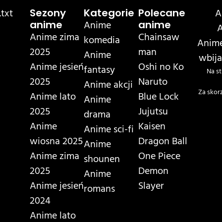
txt
A
Sezony
Kategorie
Polecane
Anime
anime
anime
A
Anime zima
Chainsaw
komedia
Anime
2025
man
Anime
wbija
Anime jesień
Oshi no Ko
fantasy
Na st
2025
Naruto
Anime akcji
Za skor
Anime lato
Blue Lock
Anime
2025
Jujutsu
drama
Anime
Kaisen
Anime sci-fi
wiosna 2025
Dragon Ball
Anime
Anime zima
One Piece
shounen
2025
Demon
Anime
Anime jesień
Slayer
romans
2024
Anime lato