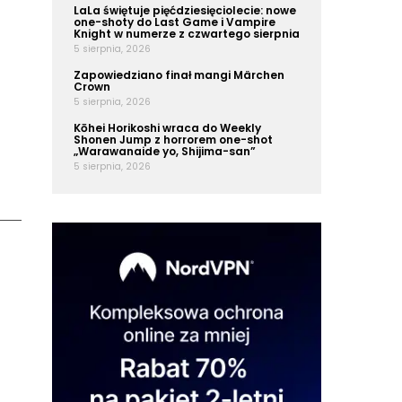
LaLa świętuje pięćdziesięciolecie: nowe
one-shoty do Last Game i Vampire
Knight w numerze z czwartego sierpnia
5 sierpnia, 2026
Zapowiedziano finał mangi Märchen
Crown
5 sierpnia, 2026
Kōhei Horikoshi wraca do Weekly
Shonen Jump z horrorem one-shot
„Warawanaide yo, Shijima-san”
5 sierpnia, 2026