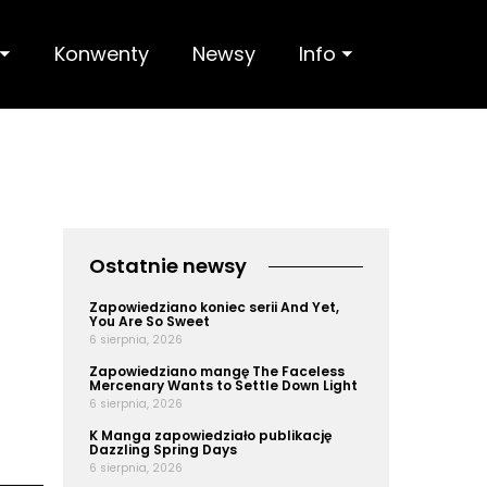
 ⏷
Konwenty
Newsy
Info ⏷
Ostatnie newsy
Zapowiedziano koniec serii And Yet,
You Are So Sweet
6 sierpnia, 2026
Zapowiedziano mangę The Faceless
Mercenary Wants to Settle Down Light
6 sierpnia, 2026
K Manga zapowiedziało publikację
Dazzling Spring Days
6 sierpnia, 2026