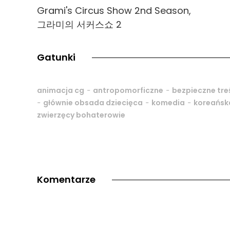
Grami's Circus Show 2nd Season,
그라미의 서커스쇼 2
Gatunki
-
-
animacja cg
antropomorficzne
bezpieczne tre
-
-
-
głównie obsada dziecięca
komedia
koreańsk
zwierzęcy bohaterowie
Komentarze