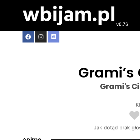
v0.76
Grami’s 
Grami's C
Kl
Jak dotąd brak gło
Anime