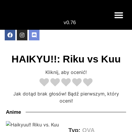
v0.76
Live odcinki
Najlepsze anime 
HAIKYU!!: Riku vs Kuu
Kliknij, aby ocenić!
Jak dotąd brak głosów! Bądź pierwszym, który
oceni!
Anime
Typ:
OVA