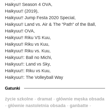
Haikyu!! Season 4 OVA,
Haikyuu!! (2019),
Haikyuu!! Jump Festa 2020 Special,
Haikyuu!! Land vs. Air & The "Path" of the Ball,
Haikyuu!! OVA,
Haikyuu!! Riku VS Kuu,
Haikyuu!! Riku vs Kuu,
Haikyuu!! Riku vs. Kuu,
Haikyuu!!: Ball no Michi,
Haikyuu!!: Land vs Sky,
Haikyuu!!: Riku vs Kuu,
Haikyuu!!: The Volleyball Way
Gatunki
życie szkolne
-
dramat
-
głównie męska obsada
-
głównie nastoletnia obsada
-
ganbatte
-