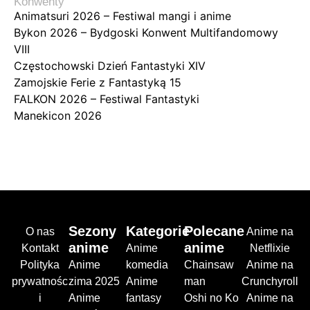
Konwenty
Animatsuri 2026 – Festiwal mangi i anime
Bykon 2026 – Bydgoski Konwent Multifandomowy
VIII
Częstochowski Dzień Fantastyki XIV
Zamojskie Ferie z Fantastyką 15
FALKON 2026 – Festiwal Fantastyki
Manekicon 2026
Sezony
Kategorie
Polecane
O nas
Anime na
anime
anime
Kontakt
Anime
Netflixie
Polityka
Anime
komedia
Chainsaw
Anime na
prywatnośc
zima 2025
Anime
man
Crunchyroll
i
Anime
fantasy
Oshi no Ko
Anime na