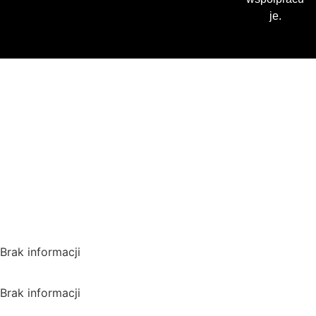
je.
Gdzie oglądać? (beta)
Pamiętaj, że możesz użyć
VPN i ominąć blokadę
regionalną!
*Polecana promocja na
VPN
Polska
Brak informacji
USA
Brak informacji
Wielka Brytania