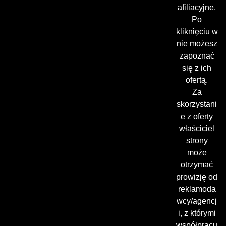
afiliacyjne.
Po
kliknięciu w
nie możesz
zapoznać
się z ich
ofertą.
Za
skorzystani
e z oferty
właściciel
strony
może
otrzymać
prowizję od
reklamoda
wcy/agencj
i, z którymi
współpracu