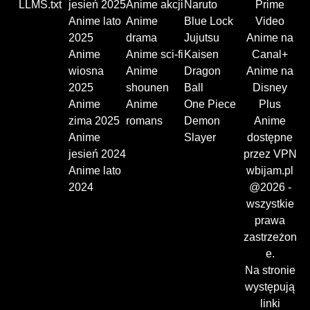
LLMS.txt
jesień 2025
Anime akcji
Naruto
Prime
Anime lato
Anime
Blue Lock
Video
2025
drama
Jujutsu
Anime na
Anime
Anime sci-fi
Kaisen
Canal+
wiosna
Anime
Dragon
Anime na
2025
shounen
Ball
Disney
Anime
Anime
One Piece
Plus
zima 2025
romans
Demon
Anime
Anime
Slayer
dostępne
jesień 2024
przez VPN
Anime lato
wbijam.pl
2024
@2026 -
wszystkie
prawa
zastrzeżon
e.
Na stronie
występują
linki