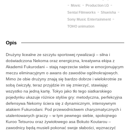
-
-
-
Movic
Production I.G
-
-
Sentai Filmworks
Shueisha
-
Sony Music Entertainment
TOHO animation
Opis
Drużyny licealne ze szczytu sportowej rywalizacji – silna i
doświadczona Nekoma oraz energiczna, kreatywna ekipa z
Akademii Fukurodani – stają naprzeciw siebie w emocjonującym
meczu eliminacyjnym o awans do zawodów ogólnokrajowych.
Mimo że obie drużyny znają się bardzo dobrze i wielokrotnie ze
sobą ćwiczyły, teraz przyjdzie im się zmierzyć, stawiając
wszystko na jedną kartę. Tokyo jako tło tego siatkarskiego
pojedynku ukazuje różnice stylów gry: metodyczna, perfekcyjna
defensywa Nekomy ściera się z dynamicznym, intensywnym
atakiem Fukurodani. Pod przewodnictwem charyzmatycznych i
utalentowanych graczy – w tym pewnego siebie, spokojnego
Kuroo Tetsurou oraz żywiołowego asa Bokuto Koutarou –
zawodnicy będą musieli pokonać swoje słabości, wyznaczyć