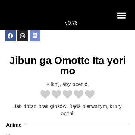
v0.76
Live odcinki
Najlepsze anime 
Jibun ga Omotte Ita yori
mo
Kliknij, aby ocenić!
Jak dotąd brak głosów! Bądź pierwszym, który
oceni!
Anime