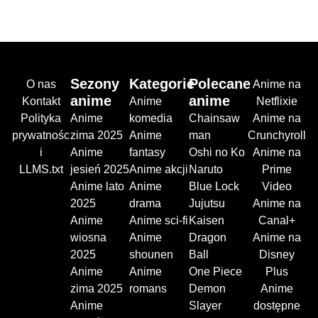
Sezony
Kategorie
Polecane
O nas
Anime na
anime
anime
Kontakt
Anime
Netflixie
Polityka
Anime
komedia
Chainsaw
Anime na
prywatnośc
zima 2025
Anime
man
Crunchyroll
i
Anime
fantasy
Oshi no Ko
Anime na
LLMS.txt
jesień 2025
Anime akcji
Naruto
Prime
Anime lato
Anime
Blue Lock
Video
2025
drama
Jujutsu
Anime na
Anime
Anime sci-fi
Kaisen
Canal+
wiosna
Anime
Dragon
Anime na
2025
shounen
Ball
Disney
Anime
Anime
One Piece
Plus
zima 2025
romans
Demon
Anime
Anime
Slayer
dostępne