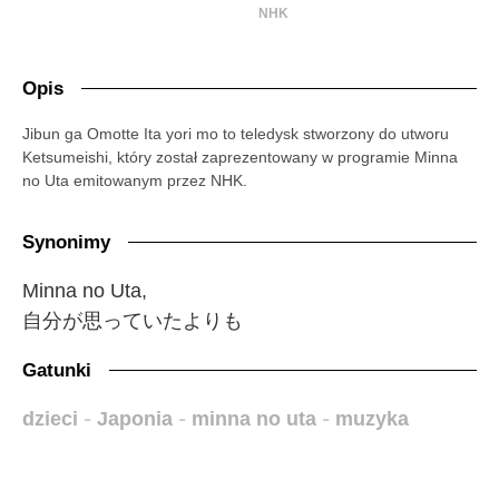
NHK
Opis
Jibun ga Omotte Ita yori mo to teledysk stworzony do utworu
Ketsumeishi, który został zaprezentowany w programie Minna
no Uta emitowanym przez NHK.
Synonimy
Minna no Uta,
自分が思っていたよりも
Gatunki
dzieci
-
Japonia
-
minna no uta
-
muzyka