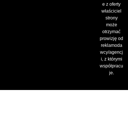
e z oferty
właściciel
strony
może
otrzymać
prowizję od
reklamoda
wcy/agencj
i, z którymi
współpracu
je.
Gdzie oglądać? (beta)
Pamiętaj, że możesz użyć
VPN i ominąć blokadę
regionalną!