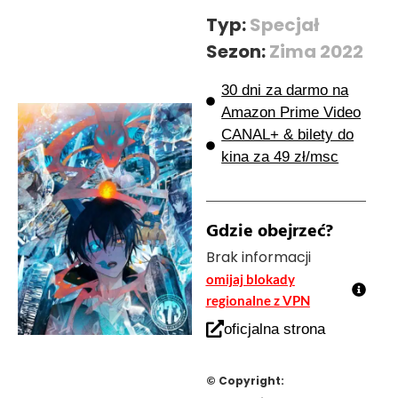
Typ:
Specjał
Sezon:
Zima 2022
30 dni za darmo na
Amazon Prime Video
CANAL+ & bilety do
kina za 49 zł/msc
Gdzie obejrzeć?
Brak informacji
omijaj blokady
regionalne z VPN
oficjalna strona
© Copyright: