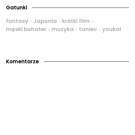
Gatunki
fantasy
Japonia
krótki film
-
-
-
męski bohater
muzyka
taniec
youkai
-
-
-
Komentarze