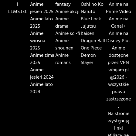
i
Anime
fantasy
Oshi no Ko
Anime na
LLMS.txt
jesień 2025
Anime akcji
Naruto
Prime Video
Anime lato
Anime
Blue Lock
Anime na
2025
drama
Jujutsu
Canal+
Anime
Anime sci-fi
Kaisen
Anime na
wiosna
Anime
Dragon Ball
Disney Plus
2025
shounen
One Piece
Anime
Anime zima
Anime
Demon
dostępne
2025
romans
Slayer
przez VPN
Anime
wbijam.pl
jesień 2024
@2026 -
Anime lato
wszystkie
2024
prawa
zastrzeżone
.
Na stronie
występują
linki