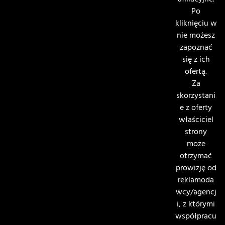
afiliacyjne.
Po
kliknięciu w
nie możesz
zapoznać
się z ich
ofertą.
Za
skorzystani
e z oferty
właściciel
strony
może
otrzymać
prowizję od
reklamoda
wcy/agencj
i, z którymi
współpracu