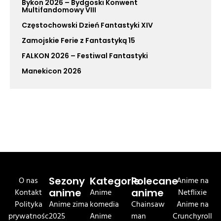
Bykon 2026 – Bydgoski Konwent
Multifandomowy VIII
Częstochowski Dzień Fantastyki XIV
Zamojskie Ferie z Fantastyką 15
FALKON 2026 – Festiwal Fantastyki
Manekicon 2026
O nas
Sezony
Kategorie
Polecane
Anime na
Kontakt
anime
Anime
anime
Netflixie
Polityka
Anime zima
komedia
Chainsaw
Anime na
prywatnośc
2025
Anime
man
Crunchyroll