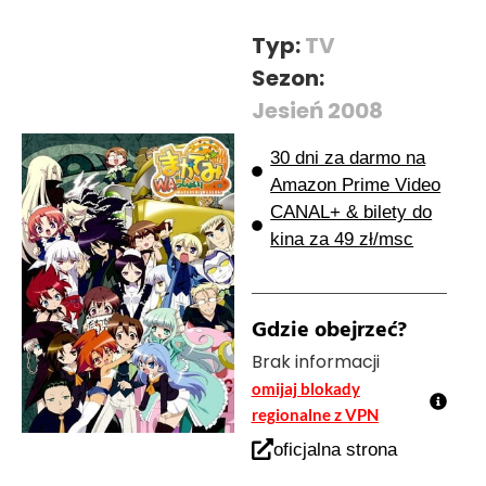
Typ:
TV
Sezon:
Jesień 2008
30 dni za darmo na
Amazon Prime Video
CANAL+ & bilety do
kina za 49 zł/msc
Gdzie obejrzeć?
Brak informacji
omijaj blokady
regionalne z VPN
oficjalna strona