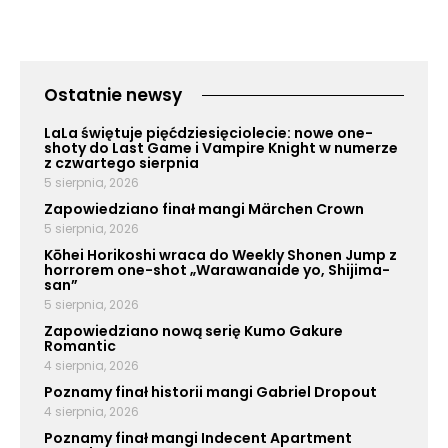
Ostatnie newsy
LaLa świętuje pięćdziesięciolecie: nowe one-
shoty do Last Game i Vampire Knight w numerze
z czwartego sierpnia
5 sierpnia, 2026
Zapowiedziano finał mangi Märchen Crown
5 sierpnia, 2026
Kōhei Horikoshi wraca do Weekly Shonen Jump z
horrorem one-shot „Warawanaide yo, Shijima-
san”
5 sierpnia, 2026
Zapowiedziano nową serię Kumo Gakure
Romantic
4 sierpnia, 2026
Poznamy finał historii mangi Gabriel Dropout
4 sierpnia, 2026
Poznamy finał mangi Indecent Apartment