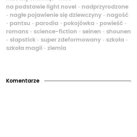
na podstawie light novel
nadprzyrodzone
-
nagłe pojawienie się dziewczyny
nagość
-
-
pantsu
parodia
pokojówka
powieść
-
-
-
-
-
romans
science-fiction
seinen
shounen
-
-
-
slapstick
super zdeformowany
szkoła
-
-
-
-
szkoła magii
ziemia
-
Komentarze