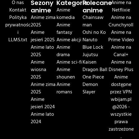
O nas
Sezony
Kategorie
Polecane
Anime na
Kontakt
anime
Anime
anime
Netflixie
Polityka
Anime zima
komedia
Chainsaw
Anime na
prywatnośc
2025
Anime
man
Crunchyroll
i
Anime
fantasy
Oshi no Ko
Anime na
LLMS.txt
jesień 2025
Anime akcji
Naruto
Prime Video
Anime lato
Anime
Blue Lock
Anime na
2025
drama
Jujutsu
Canal+
Anime
Anime sci-fi
Kaisen
Anime na
wiosna
Anime
Dragon Ball
Disney Plus
2025
shounen
One Piece
Anime
Anime zima
Anime
Demon
dostępne
2025
romans
Slayer
przez VPN
Anime
wbijam.pl
jesień 2024
@2026 -
Anime lato
wszystkie
2024
prawa
zastrzeżone
.