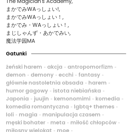
The Magician's Academy,
まかでみWAっしょい!,
まかでみWAっしょい！,
まかでみ・WAっしょい！,
まじしゃんず・あかでみい,
魔法学园MA
Gatunki
żeński harem
akcja
antropomorfizm
-
-
-
demon
demony
ecchi
fantasy
-
-
-
-
głównie nastoletnia obsada
harem
-
-
humor gagowy
istota niebiańska
-
-
Japonia
juujin
kemonomimi
komedia
-
-
-
-
komedia romantyczna
lgbtq+ themes
-
-
loli
magia
manipulacja czasem
-
-
-
męski bohater
meta
miłość chłopców
-
-
-
miłosny wielokąt
moe
-
-