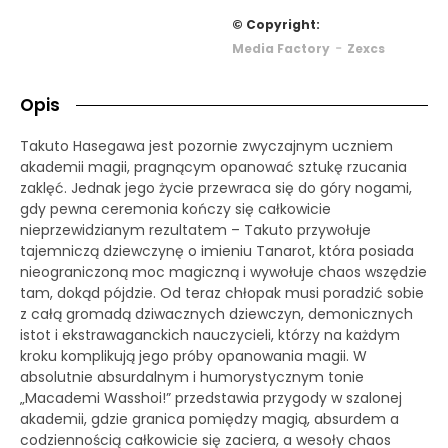
© Copyright:
-
Media Factory
Zexcs
Opis
Takuto Hasegawa jest pozornie zwyczajnym uczniem
akademii magii, pragnącym opanować sztukę rzucania
zaklęć. Jednak jego życie przewraca się do góry nogami,
gdy pewna ceremonia kończy się całkowicie
nieprzewidzianym rezultatem – Takuto przywołuje
tajemniczą dziewczynę o imieniu Tanarot, która posiada
nieograniczoną moc magiczną i wywołuje chaos wszędzie
tam, dokąd pójdzie. Od teraz chłopak musi poradzić sobie
z całą gromadą dziwacznych dziewczyn, demonicznych
istot i ekstrawaganckich nauczycieli, którzy na każdym
kroku komplikują jego próby opanowania magii. W
absolutnie absurdalnym i humorystycznym tonie
„Macademi Wasshoi!” przedstawia przygody w szalonej
akademii, gdzie granica pomiędzy magią, absurdem a
codziennością całkowicie się zaciera, a wesoły chaos