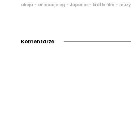
-
-
-
-
akcja
animacja cg
Japonia
krótki film
muzy
Komentarze