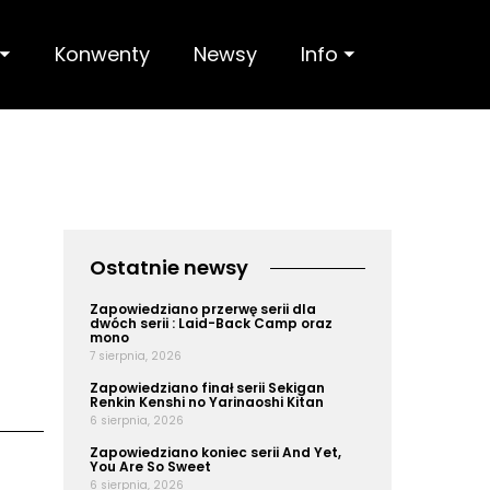
 ⏷
Konwenty
Newsy
Info ⏷
Ostatnie newsy
Zapowiedziano przerwę serii dla
dwóch serii : Laid-Back Camp oraz
mono
7 sierpnia, 2026
Zapowiedziano finał serii Sekigan
Renkin Kenshi no Yarinaoshi Kitan
6 sierpnia, 2026
Zapowiedziano koniec serii And Yet,
You Are So Sweet
6 sierpnia, 2026