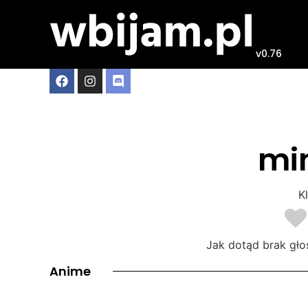
v0.76
mi
Kl
Jak dotąd brak gło
Anime