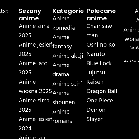
txt
A
Sezony
Kategorie
Polecane
Anime
anime
anime
A
Anime zima
Chainsaw
komedia
Anime
2025
man
Anime
wbija
Anime jesień
Oshi no Ko
fantasy
Na st
2025
Naruto
Anime akcji
Za skor
Anime lato
Blue Lock
Anime
2025
Jujutsu
drama
Anime
Kaisen
Anime sci-fi
wiosna 2025
Dragon Ball
Anime
Anime zima
One Piece
shounen
2025
Demon
Anime
Anime jesień
Slayer
romans
2024
Anime lato