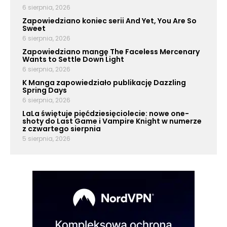
6 sierpnia, 2026
Zapowiedziano koniec serii And Yet, You Are So
Sweet
6 sierpnia, 2026
Zapowiedziano mangę The Faceless Mercenary
Wants to Settle Down Light
6 sierpnia, 2026
K Manga zapowiedziało publikację Dazzling
Spring Days
6 sierpnia, 2026
LaLa świętuje pięćdziesięciolecie: nowe one-
shoty do Last Game i Vampire Knight w numerze
z czwartego sierpnia
5 sierpnia, 2026