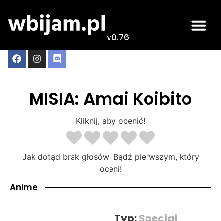
v0.76
MISIA: Amai Koibito
Kliknij, aby ocenić!
Jak dotąd brak głosów! Bądź pierwszym, który
oceni!
Anime
Typ:
Specjał