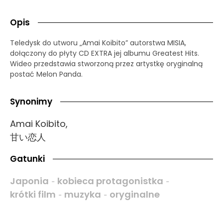
Opis
Teledysk do utworu „Amai Koibito” autorstwa MISIA,
dołączony do płyty CD EXTRA jej albumu Greatest Hits.
Wideo przedstawia stworzoną przez artystkę oryginalną
postać Melon Panda.
Synonimy
Amai Koibito,
甘い恋人
Gatunki
Japonia
kobieca protagonistka
-
-
krótki film
muzyka
oryginalne
-
-