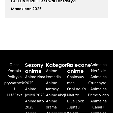
FALKON 2026 – Festiwal Fantastyki
Manekicon 2026
O nas
Sezony
Kategorie
Polecane
Anime na
Kontakt
anime
Anime
anime
Netflixie
Polityka
Anime zima
komedia
Chainsaw
Anime na
prywatnośc
2025
Anime
man
Crunchyroll
i
Anime
fantasy
Oshi no Ko
Anime na
LLMS.txt
jesień 2025
Anime akcji
Naruto
Prime Video
Anime lato
Anime
Blue Lock
Anime na
2025
drama
Jujutsu
Canal+