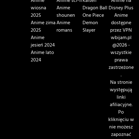
Anime
Anime sci-fi
Kaisen
Anime na
wiosna
Anime
Dragon Ball
Disney Plus
2025
shounen
One Piece
Anime
Anime zima
Anime
Demon
dostępne
2025
romans
Slayer
przez VPN
Anime
wbijam.pl
jesień 2024
@2026 -
Anime lato
wszystkie
2024
prawa
zastrzeżone
.
Na stronie
występują
linki
afiliacyjne.
Po
kliknięciu w
nie możesz
zapoznać