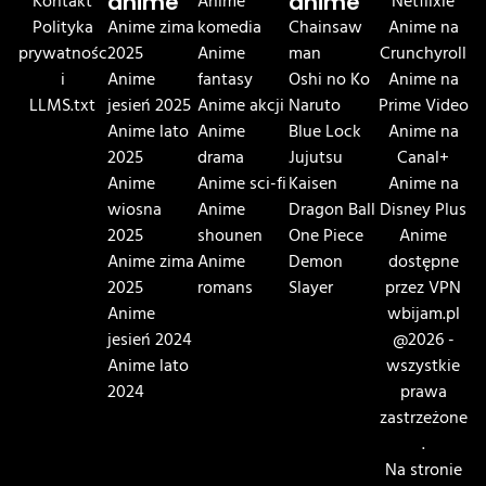
Kontakt
anime
Anime
anime
Netflixie
Polityka
Anime zima
komedia
Chainsaw
Anime na
prywatnośc
2025
Anime
man
Crunchyroll
i
Anime
fantasy
Oshi no Ko
Anime na
LLMS.txt
jesień 2025
Anime akcji
Naruto
Prime Video
Anime lato
Anime
Blue Lock
Anime na
2025
drama
Jujutsu
Canal+
Anime
Anime sci-fi
Kaisen
Anime na
wiosna
Anime
Dragon Ball
Disney Plus
2025
shounen
One Piece
Anime
Anime zima
Anime
Demon
dostępne
2025
romans
Slayer
przez VPN
Anime
wbijam.pl
jesień 2024
@2026 -
Anime lato
wszystkie
2024
prawa
zastrzeżone
.
Na stronie