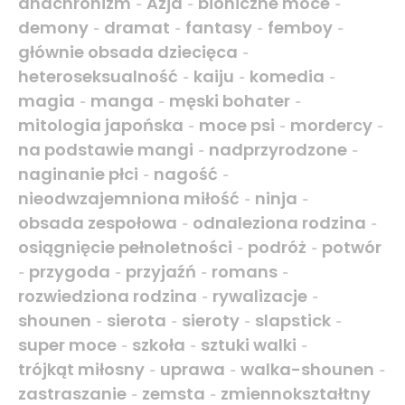
anachronizm
Azja
bioniczne moce
-
-
-
demony
dramat
fantasy
femboy
-
-
-
-
głównie obsada dziecięca
-
heteroseksualność
kaiju
komedia
-
-
-
magia
manga
męski bohater
-
-
-
mitologia japońska
moce psi
mordercy
-
-
-
na podstawie mangi
nadprzyrodzone
-
-
naginanie płci
nagość
-
-
nieodwzajemniona miłość
ninja
-
-
obsada zespołowa
odnaleziona rodzina
-
-
osiągnięcie pełnoletności
podróż
potwór
-
-
przygoda
przyjaźń
romans
-
-
-
-
rozwiedziona rodzina
rywalizacje
-
-
shounen
sierota
sieroty
slapstick
-
-
-
-
super moce
szkoła
sztuki walki
-
-
-
trójkąt miłosny
uprawa
walka-shounen
-
-
-
zastraszanie
zemsta
zmiennokształtny
-
-