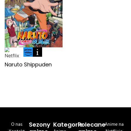
Naruto Shippuden
O nas
Sezony
Kategorie
Polecane
Anime na