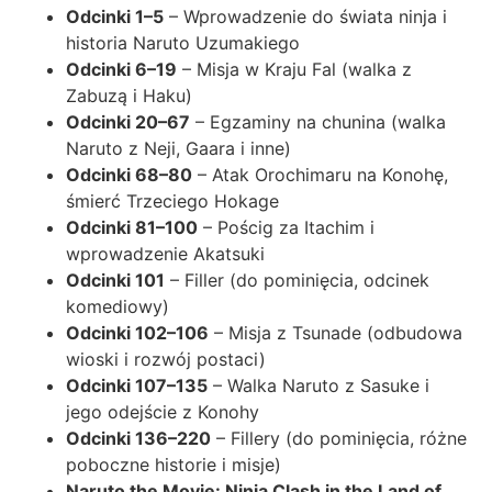
Odcinki 1–5
– Wprowadzenie do świata ninja i
historia Naruto Uzumakiego
Odcinki 6–19
– Misja w Kraju Fal (walka z
Zabuzą i Haku)
Odcinki 20–67
– Egzaminy na chunina (walka
Naruto z Neji, Gaara i inne)
Odcinki 68–80
– Atak Orochimaru na Konohę,
śmierć Trzeciego Hokage
Odcinki 81–100
– Pościg za Itachim i
wprowadzenie Akatsuki
Odcinki 101
– Filler (do pominięcia, odcinek
komediowy)
Odcinki 102–106
– Misja z Tsunade (odbudowa
wioski i rozwój postaci)
Odcinki 107–135
– Walka Naruto z Sasuke i
jego odejście z Konohy
Odcinki 136–220
– Fillery (do pominięcia, różne
poboczne historie i misje)
Naruto the Movie: Ninja Clash in the Land of