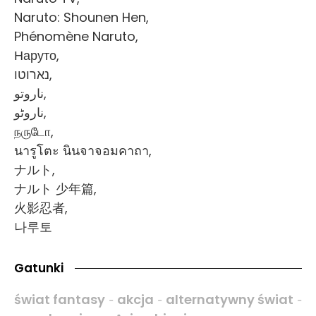
Naruto: Shounen Hen,
Phénomène Naruto,
Наруто,
נארוטו,
ناروتو,
ناروٹو,
நருடோ,
นารูโตะ นินจาจอมคาถา,
ナルト,
ナルト 少年篇,
火影忍者,
나루토
Gatunki
świat fantasy
akcja
alternatywny świat
-
-
-