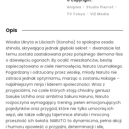
© Copyright:
-
-
Aniplex
Studio Pierrot
-
TV Tokyo
VIZ Media
Opis
Wioska Ukryta w Liściach (Konoha) to spokojna osada
shinobi, skrywająca jednak głęboki sekret – dwanaście lat
temu została zaatakowana przez potężnego demona-lisa
o dziewięciu ogonach. By ocalić mieszkańców, bestię
zapieczętowano w ciele niemowlęcia, Naruto Uzumakiego.
Pogardzany i odrzucany przez wioskę, młody Naruto nie
zatraca jednak optymizmu, marząc o zostaniu Hokage –
najsilniejszym ninja i liderem społeczności. Wraz z
przyjaciółmi, na czele których stoją chłodny geniusz
Sasuke Uchiha oraz ambitna Sakura Haruno, Naruto
rozpoczyna wymagający trening, pełen emocjonujących
pojedynków oraz przygód, które nie tylko umocnią ich
więzi, ale także odkryją tajemnice shinobi i mroczną
przeszłość ich świata. NARUTO to dynamiczna, pełna akcji
i humoru opowieść o przyjaźni, determinacji i sile,