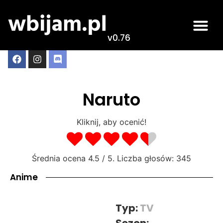
v0.76
Naruto
Kliknij, aby ocenić!
Średnia ocena
4.5
/ 5. Liczba głosów:
345
Anime
Typ:
TV
Sezon: