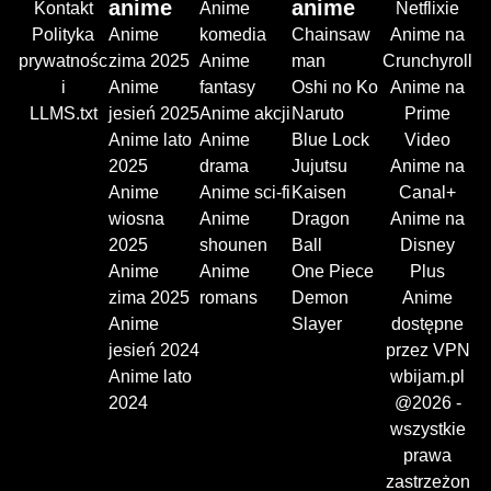
anime
anime
Kontakt
Anime
Netflixie
Polityka
Anime
komedia
Chainsaw
Anime na
prywatnośc
zima 2025
Anime
man
Crunchyroll
i
Anime
fantasy
Oshi no Ko
Anime na
LLMS.txt
jesień 2025
Anime akcji
Naruto
Prime
Anime lato
Anime
Blue Lock
Video
2025
drama
Jujutsu
Anime na
Anime
Anime sci-fi
Kaisen
Canal+
wiosna
Anime
Dragon
Anime na
2025
shounen
Ball
Disney
Anime
Anime
One Piece
Plus
zima 2025
romans
Demon
Anime
Anime
Slayer
dostępne
jesień 2024
przez VPN
Anime lato
wbijam.pl
2024
@2026 -
wszystkie
prawa
zastrzeżon