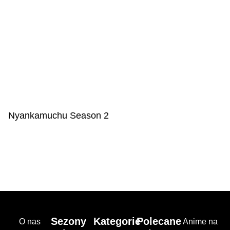
Nyankamuchu Season 2
Sezony
Kategorie
Polecane
O nas
Anime na