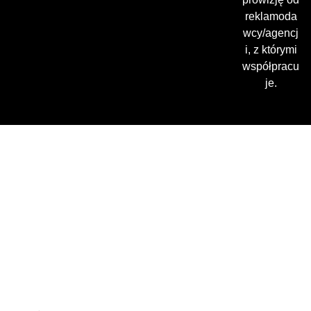
reklamoda
wcy/agencj
i, z którymi
współpracu
je.
Gdzie oglądać? (beta)
Pamiętaj, że możesz użyć
VPN i ominąć blokadę
regionalną!
*Polecana promocja na
VPN
Polska