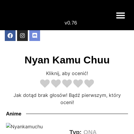
v0.76
Live odcinki
Najlepsze anime 
Nyan Kamu Chuu
Kliknij, aby ocenić!
Jak dotąd brak głosów! Bądź pierwszym, który
oceni!
Anime
Typ:
ONA