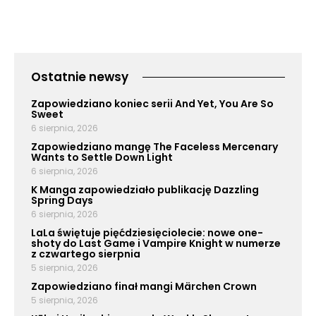
Ostatnie newsy
Zapowiedziano koniec serii And Yet, You Are So
Sweet
6 sierpnia, 2026
Zapowiedziano mangę The Faceless Mercenary
Wants to Settle Down Light
6 sierpnia, 2026
K Manga zapowiedziało publikację Dazzling
Spring Days
6 sierpnia, 2026
LaLa świętuje pięćdziesięciolecie: nowe one-
shoty do Last Game i Vampire Knight w numerze
z czwartego sierpnia
5 sierpnia, 2026
Zapowiedziano finał mangi Märchen Crown
5 sierpnia, 2026