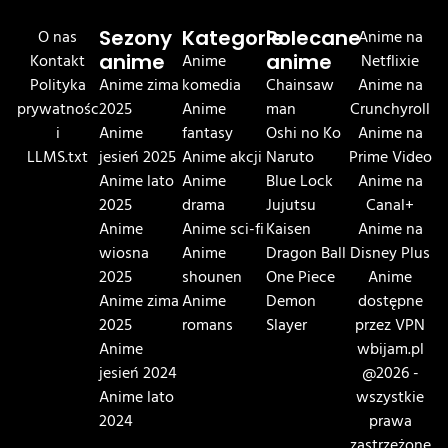
O nas
Sezony
Kategorie
Polecane
Anime na
Kontakt
anime
Anime
anime
Netflixie
Polityka
Anime zima
komedia
Chainsaw
Anime na
prywatnośc
2025
Anime
man
Crunchyroll
i
Anime
fantasy
Oshi no Ko
Anime na
LLMS.txt
jesień 2025
Anime akcji
Naruto
Prime Video
Anime lato
Anime
Blue Lock
Anime na
2025
drama
Jujutsu
Canal+
Anime
Anime sci-fi
Kaisen
Anime na
wiosna
Anime
Dragon Ball
Disney Plus
2025
shounen
One Piece
Anime
Anime zima
Anime
Demon
dostępne
2025
romans
Slayer
przez VPN
Anime
wbijam.pl
jesień 2024
@2026 -
Anime lato
wszystkie
2024
prawa
zastrzeżone