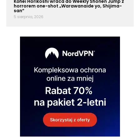
Kōhei Horikoshi wraca do Weekly Shonen Jump z
horrorem one-shot „Warawanaide yo, Shijima-
san”
5 sierpnia, 2026